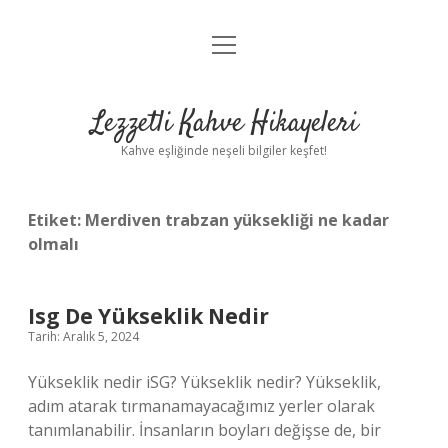
menüyü
Anasayfa
aç
Gizlilik Politikası
Lezzetli Kahve Hikayeleri
Yasal Uyarı
Kahve eşliğinde neşeli bilgiler keşfet!
Hakkımızda
Etiket:
Merdiven trabzan yüksekliği ne kadar
olmalı
Isg De Yükseklik Nedir
Tarih: Aralık 5, 2024
Yükseklik nedir iSG? Yükseklik nedir? Yükseklik,
adım atarak tırmanamayacağımız yerler olarak
tanımlanabilir. İnsanların boyları değişse de, bir