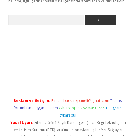
halinde, ilgili içerikler yasal süre içerisinde sitemizden kaldırılacaktır.
Arama
e
Reklam ve İletişim:
E-mail:
backlinkpaneli@gmail.com
Teams:
forumhizmeti@gmail.com
Whatsapp: 0262 606 0 726
Telegram:
@karabul
Yasal Uyarı:
Sitemiz, 5651 Sayılı Kanun gereğince Bilgi Teknolojileri
ve İletişim Kurumu (BTK) tarafından onaylanmış bir Yer Sağlayıcı