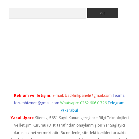
Arama
e
Reklam ve İletişim:
E-mail:
backlinkpaneli@gmail.com
Teams:
forumhizmeti@gmail.com
Whatsapp: 0262 606 0 726
Telegram:
@karabul
Yasal Uyarı:
Sitemiz, 5651 Sayılı Kanun gereğince Bilgi Teknolojileri
ve İletişim Kurumu (BTK) tarafından onaylanmış bir Yer Sağlayıcı
olarak hizmet vermektedir. Bu nedenle, sitedeki içerikleri proaktif