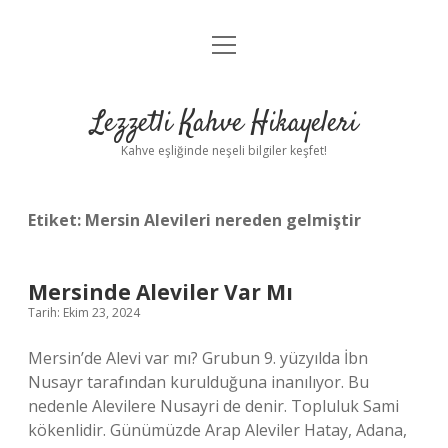
menüyü
Anasayfa
aç
Gizlilik Politikası
Lezzetli Kahve Hikayeleri
Yasal Uyarı
Kahve eşliğinde neşeli bilgiler keşfet!
Hakkımızda
Etiket:
Mersin Alevileri nereden gelmiştir
Mersinde Aleviler Var Mı
Tarih: Ekim 23, 2024
Mersin’de Alevi var mı? Grubun 9. yüzyılda İbn
Nusayr tarafından kurulduğuna inanılıyor. Bu
nedenle Alevilere Nusayri de denir. Topluluk Sami
kökenlidir. Günümüzde Arap Aleviler Hatay, Adana,