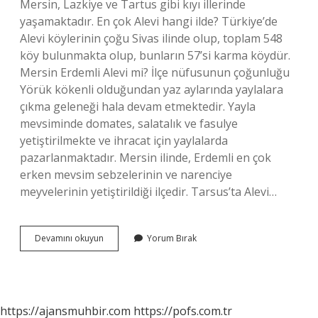
Mersin, Lazkiye ve Tartus gibi kıyı illerinde
yaşamaktadır. En çok Alevi hangi ilde? Türkiye’de
Alevi köylerinin çoğu Sivas ilinde olup, toplam 548
köy bulunmakta olup, bunların 57’si karma köydür.
Mersin Erdemli Alevi mi? İlçe nüfusunun çoğunluğu
Yörük kökenli olduğundan yaz aylarında yaylalara
çıkma geleneği hala devam etmektedir. Yayla
mevsiminde domates, salatalık ve fasulye
yetiştirilmekte ve ihracat için yaylalarda
pazarlanmaktadır. Mersin ilinde, Erdemli en çok
erken mevsim sebzelerinin ve narenciye
meyvelerinin yetiştirildiği ilçedir. Tarsus’ta Alevi…
Mersinde
Devamını okuyun
Yorum Bırak
Aleviler
Var
Mı
https://ajansmuhbir.com
https://pofs.com.tr