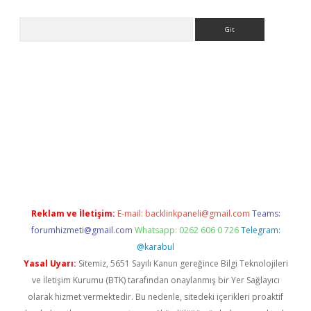
Arama
e
Reklam ve İletişim:
E-mail:
backlinkpaneli@gmail.com
Teams:
forumhizmeti@gmail.com
Whatsapp: 0262 606 0 726
Telegram:
@karabul
Yasal Uyarı:
Sitemiz, 5651 Sayılı Kanun gereğince Bilgi Teknolojileri
ve İletişim Kurumu (BTK) tarafından onaylanmış bir Yer Sağlayıcı
olarak hizmet vermektedir. Bu nedenle, sitedeki içerikleri proaktif