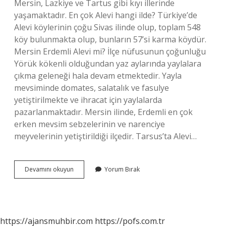
Mersin, Lazkiye ve Tartus gibi kıyı illerinde
yaşamaktadır. En çok Alevi hangi ilde? Türkiye’de
Alevi köylerinin çoğu Sivas ilinde olup, toplam 548
köy bulunmakta olup, bunların 57’si karma köydür.
Mersin Erdemli Alevi mi? İlçe nüfusunun çoğunluğu
Yörük kökenli olduğundan yaz aylarında yaylalara
çıkma geleneği hala devam etmektedir. Yayla
mevsiminde domates, salatalık ve fasulye
yetiştirilmekte ve ihracat için yaylalarda
pazarlanmaktadır. Mersin ilinde, Erdemli en çok
erken mevsim sebzelerinin ve narenciye
meyvelerinin yetiştirildiği ilçedir. Tarsus’ta Alevi…
Mersinde
Devamını okuyun
Yorum Bırak
Aleviler
Var
Mı
https://ajansmuhbir.com
https://pofs.com.tr