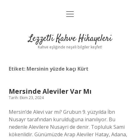
menüyü
Anasayfa
aç
Gizlilik Politikası
Lezzetli Kahve Hikayeleri
Yasal Uyarı
Kahve eşliğinde neşeli bilgiler keşfet!
Hakkımızda
Etiket:
Mersinin yüzde kaçı Kürt
Mersinde Aleviler Var Mı
Tarih: Ekim 23, 2024
Mersin’de Alevi var mı? Grubun 9. yüzyılda İbn
Nusayr tarafından kurulduğuna inanılıyor. Bu
nedenle Alevilere Nusayri de denir. Topluluk Sami
kökenlidir. Günümüzde Arap Aleviler Hatay, Adana,