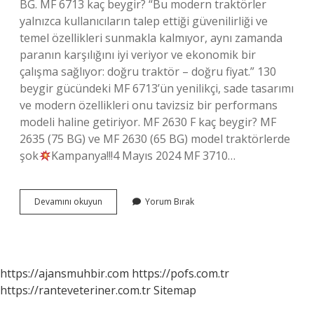
BG. MF 6713 kaç beygir? “Bu modern traktörler
yalnızca kullanıcıların talep ettiği güvenilirliği ve
temel özellikleri sunmakla kalmıyor, aynı zamanda
paranın karşılığını iyi veriyor ve ekonomik bir
çalışma sağlıyor: doğru traktör – doğru fiyat.” 130
beygir gücündeki MF 6713’ün yenilikçi, sade tasarımı
ve modern özellikleri onu tavizsiz bir performans
modeli haline getiriyor. MF 2630 F kaç beygir? MF
2635 (75 BG) ve MF 2630 (65 BG) model traktörlerde
şok
Kampanya!!!4 Mayıs 2024 MF 3710…
Mf
Devamını okuyun
Yorum Bırak
6490
Kaç
Beygir
https://ajansmuhbir.com
https://pofs.com.tr
https://ranteveteriner.com.tr
Sitemap