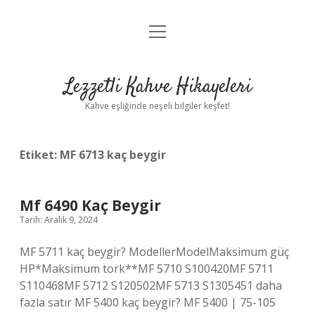
menüyü
Anasayfa
aç
Gizlilik Politikası
Lezzetli Kahve Hikayeleri
Yasal Uyarı
Kahve eşliğinde neşeli bilgiler keşfet!
Hakkımızda
Etiket:
MF 6713 kaç beygir
Mf 6490 Kaç Beygir
Tarih: Aralık 9, 2024
MF 5711 kaç beygir? ModellerModelMaksimum güç
HP*Maksimum tork**MF 5710 S100420MF 5711
S110468MF 5712 S120502MF 5713 S1305451 daha
fazla satır MF 5400 kaç beygir? MF 5400 | 75-105