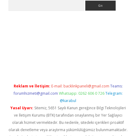
Arama
online
Reklam ve İletişim:
E-mail:
backlinkpaneli@gmail.com
Teams:
forumhizmeti@gmail.com
Whatsapp: 0262 606 0 726
Telegram:
@karabul
Yasal Uyarı:
Sitemiz, 5651 Sayılı Kanun gereğince Bilgi Teknolojileri
ve İletişim Kurumu (BTK) tarafından onaylanmış bir Yer Sağlayıcı
olarak hizmet vermektedir. Bu nedenle, sitedeki içerikleri proaktif
olarak denetleme veya araştırma yükümlülüğümüz bulunmamaktadır.