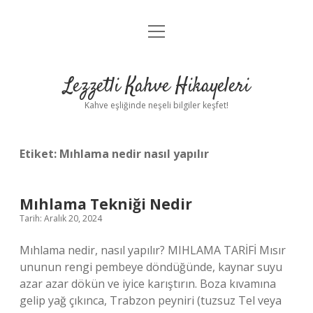
menüyü
Anasayfa
aç
Gizlilik Politikası
Lezzetli Kahve Hikayeleri
Yasal Uyarı
Kahve eşliğinde neşeli bilgiler keşfet!
Hakkımızda
Etiket:
Mıhlama nedir nasıl yapılır
Mıhlama Tekniği Nedir
Tarih: Aralık 20, 2024
Mıhlama nedir, nasıl yapılır? MIHLAMA TARİFİ Mısır
ununun rengi pembeye döndüğünde, kaynar suyu
azar azar dökün ve iyice karıştırın. Boza kıvamına
gelip yağ çıkınca, Trabzon peyniri (tuzsuz Tel veya