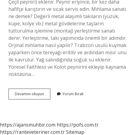
Çeçil peyniri) eklenir. Peynir eriyince, bir kez daha
hafifçe karıştırın ve sıcak servis edin. Mıhlama sanatı
ne demek? Değerli metal alaşımlı takıların (yüzük,
küpe, kolye vb.) metal gövdelerine taşların
tutturulma işlemine (montaj) yerleştirme sanatı
denir. Yerleştirme, takı yapımında önemli bir adımdır.
Orjinal mıhlama nasıl yapılır? Trabzon usulü kuymak
yaparken önce tereyağı eritilir ve ardından mısır unu
ile kavrulur. Yağ salındığında soğuk su eklenir.
Yöresel Faithless ve Kolot peynirini ekleyip kaynama
noktasına…
Mıhlama
Devamını okuyun
Yorum Bırak
Tekniği
Nedir
https://ajansmuhbir.com
https://pofs.com.tr
https://ranteveteriner.com.tr
Sitemap