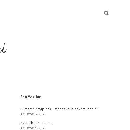
ri
Sidebar
Son Yazılar
vdcasino.online
Bilmemek ayıp değil atasözünün devamı nedir ?
Ağustos 6, 2026
Avans bedeli nedir ?
Ağustos 4, 2026