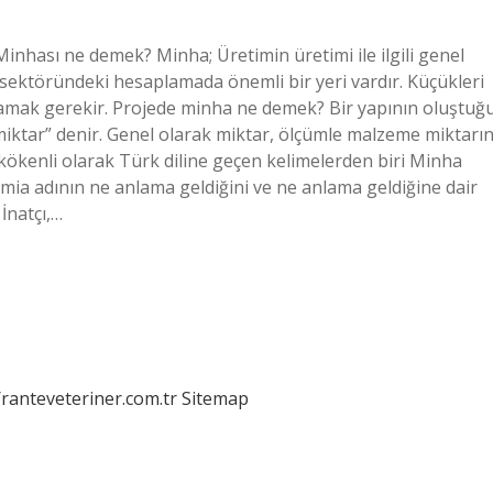
nhası ne demek? Minha; Üretimin üretimi ile ilgili genel
 sektöründeki hesaplamada önemli bir yeri vardır. Küçükleri
amak gerekir. Projede minha ne demek? Bir yapının oluştuğ
“miktar” denir. Genel olarak miktar, ölçümle malzeme miktarın
kökenli olarak Türk diline geçen kelimelerden biri Minha
 mia adının ne anlama geldiğini ve ne anlama geldiğine dair
İnatçı,…
/ranteveteriner.com.tr
Sitemap