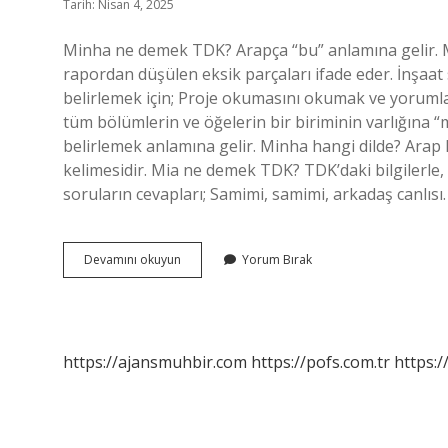
Tarih: Nisan 4, 2025
Minha ne demek TDK? Arapça “bu” anlamına gelir. Mi
rapordan düşülen eksik parçaları ifade eder. İnşaat
belirlemek için; Proje okumasını okumak ve yoruml
tüm bölümlerin ve öğelerin bir biriminin varlığına 
belirlemek anlamına gelir. Minha hangi dilde? Arap 
kelimesidir. Mia ne demek TDK? TDK’daki bilgilerle,
soruların cevapları; Samimi, samimi, arkadaş canlısı. 
Minha
Devamını okuyun
Yorum Bırak
Etmek
Ne
Demek
https://ajansmuhbir.com
https://pofs.com.tr
https:/