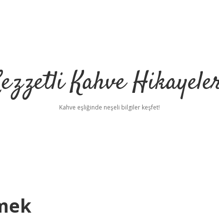
ezzetli Kahve Hikayele
Kahve eşliğinde neşeli bilgiler keşfet!
mek