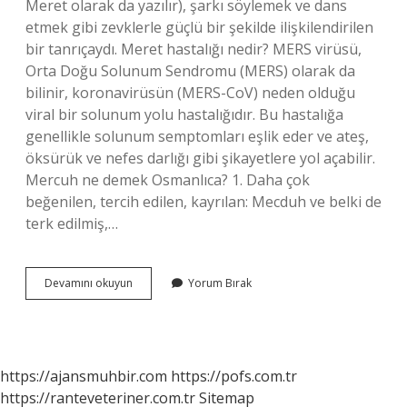
Meret olarak da yazılır), şarkı söylemek ve dans
etmek gibi zevklerle güçlü bir şekilde ilişkilendirilen
bir tanrıçaydı. Meret hastalığı nedir? MERS virüsü,
Orta Doğu Solunum Sendromu (MERS) olarak da
bilinir, koronavirüsün (MERS-CoV) neden olduğu
viral bir solunum yolu hastalığıdır. Bu hastalığa
genellikle solunum semptomları eşlik eder ve ateş,
öksürük ve nefes darlığı gibi şikayetlere yol açabilir.
Mercuh ne demek Osmanlıca? 1. Daha çok
beğenilen, tercih edilen, kayrılan: Mecduh ve belki de
terk edilmiş,…
Meret
Devamını okuyun
Yorum Bırak
Ne
Demek
Osmanlıca
https://ajansmuhbir.com
https://pofs.com.tr
https://ranteveteriner.com.tr
Sitemap