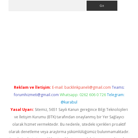
Arama
ne
Reklam ve İletişim:
E-mail:
backlinkpaneli@gmail.com
Teams:
forumhizmeti@gmail.com
Whatsapp: 0262 606 0 726
Telegram:
@karabul
Yasal Uyarı:
Sitemiz, 5651 Sayılı Kanun gereğince Bilgi Teknolojileri
ve İletişim Kurumu (BTK) tarafından onaylanmış bir Yer Sağlayıcı
olarak hizmet vermektedir. Bu nedenle, sitedeki içerikleri proaktif
olarak denetleme veya araştırma yükümlülüğümüz bulunmamaktadır.