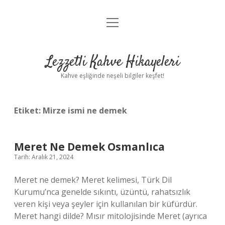
menüyü
Anasayfa
aç
Gizlilik Politikası
Lezzetli Kahve Hikayeleri
Yasal Uyarı
Kahve eşliğinde neşeli bilgiler keşfet!
Hakkımızda
Etiket:
Mirze ismi ne demek
Meret Ne Demek Osmanlıca
Tarih: Aralık 21, 2024
Meret ne demek? Meret kelimesi, Türk Dil
Kurumu’nca genelde sıkıntı, üzüntü, rahatsızlık
veren kişi veya şeyler için kullanılan bir küfürdür.
Meret hangi dilde? Mısır mitolojisinde Meret (ayrıca