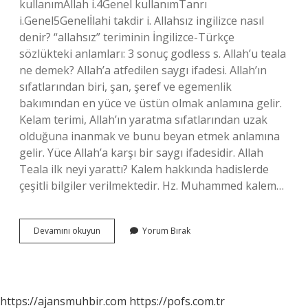
kullanımAllah i.4Genel kullanımTanrı
i.Genel5Genelİlahi takdir i. Allahsız ingilizce nasıl
denir? “allahsız” teriminin İngilizce-Türkçe
sözlükteki anlamları: 3 sonuç godless s. Allah’u teala
ne demek? Allah’a atfedilen saygı ifadesi. Allah’ın
sıfatlarından biri, şan, şeref ve egemenlik
bakımından en yüce ve üstün olmak anlamına gelir.
Kelam terimi, Allah’ın yaratma sıfatlarından uzak
olduğuna inanmak ve bunu beyan etmek anlamına
gelir. Yüce Allah’a karşı bir saygı ifadesidir. Allah
Teala ilk neyi yarattı? Kalem hakkında hadislerde
çeşitli bilgiler verilmektedir. Hz. Muhammed kalem…
Ingilizce
Devamını okuyun
Yorum Bırak
Allahu
Teala
Nasıl
Yazılır
https://ajansmuhbir.com
https://pofs.com.tr