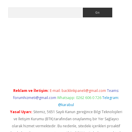
Arama
e
Reklam ve İletişim:
E-mail:
backlinkpaneli@gmail.com
Teams:
forumhizmeti@gmail.com
Whatsapp: 0262 606 0 726
Telegram:
@karabul
Yasal Uyarı:
Sitemiz, 5651 Sayılı Kanun gereğince Bilgi Teknolojileri
ve İletişim Kurumu (BTK) tarafından onaylanmış bir Yer Sağlayıcı
olarak hizmet vermektedir. Bu nedenle, sitedeki içerikleri proaktif