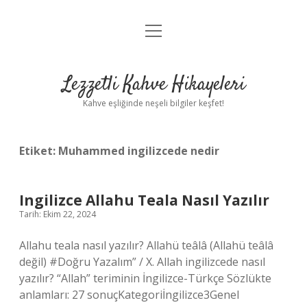
menüyü
Anasayfa
aç
Gizlilik Politikası
Lezzetli Kahve Hikayeleri
Yasal Uyarı
Kahve eşliğinde neşeli bilgiler keşfet!
Hakkımızda
Etiket:
Muhammed ingilizcede nedir
Ingilizce Allahu Teala Nasıl Yazılır
Tarih: Ekim 22, 2024
Allahu teala nasıl yazılır? Allahü teâlâ (Allahü teâlâ
değil) #Doğru Yazalım” / X. Allah ingilizcede nasıl
yazılır? “Allah” teriminin İngilizce-Türkçe Sözlükte
anlamları: 27 sonuçKategoriİngilizce3Genel