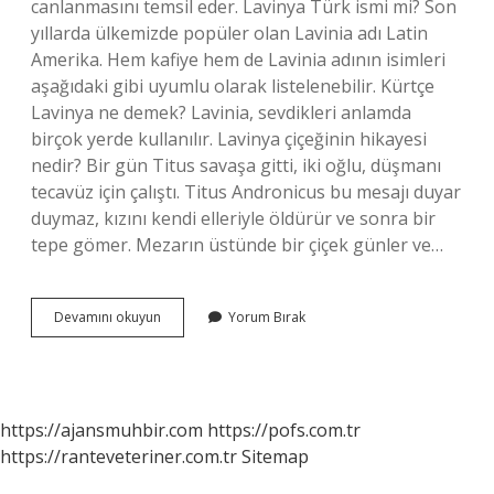
canlanmasını temsil eder. Lavinya Türk ismi mi? Son
yıllarda ülkemizde popüler olan Lavinia adı Latin
Amerika. Hem kafiye hem de Lavinia adının isimleri
aşağıdaki gibi uyumlu olarak listelenebilir. Kürtçe
Lavinya ne demek? Lavinia, sevdikleri anlamda
birçok yerde kullanılır. Lavinya çiçeğinin hikayesi
nedir? Bir gün Titus savaşa gitti, iki oğlu, düşmanı
tecavüz için çalıştı. Titus Andronicus bu mesajı duyar
duymaz, kızını kendi elleriyle öldürür ve sonra bir
tepe gömer. Mezarın üstünde bir çiçek günler ve…
Lavinya
Devamını okuyun
Yorum Bırak
Ne
Demek
Hikayesi
https://ajansmuhbir.com
https://pofs.com.tr
https://ranteveteriner.com.tr
Sitemap