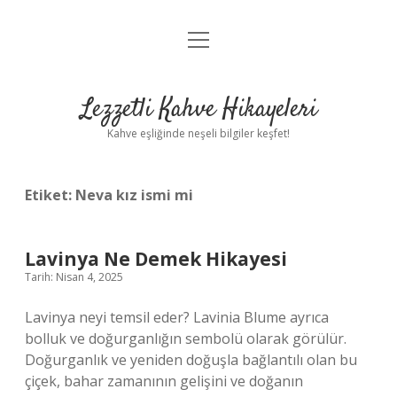
menüyü
Anasayfa
aç
Gizlilik Politikası
Lezzetli Kahve Hikayeleri
Yasal Uyarı
Kahve eşliğinde neşeli bilgiler keşfet!
Hakkımızda
Etiket:
Neva kız ismi mi
Lavinya Ne Demek Hikayesi
Tarih: Nisan 4, 2025
Lavinya neyi temsil eder? Lavinia Blume ayrıca
bolluk ve doğurganlığın sembolü olarak görülür.
Doğurganlık ve yeniden doğuşla bağlantılı olan bu
çiçek, bahar zamanının gelişini ve doğanın