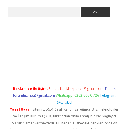
Arama
e
Reklam ve İletişim:
E-mail:
backlinkpaneli@gmail.com
Teams:
forumhizmeti@gmail.com
Whatsapp: 0262 606 0 726
Telegram:
@karabul
Yasal Uyarı:
Sitemiz, 5651 Sayılı Kanun gereğince Bilgi Teknolojileri
ve İletişim Kurumu (BTK) tarafından onaylanmış bir Yer Sağlayıcı
olarak hizmet vermektedir. Bu nedenle, sitedeki içerikleri proaktif