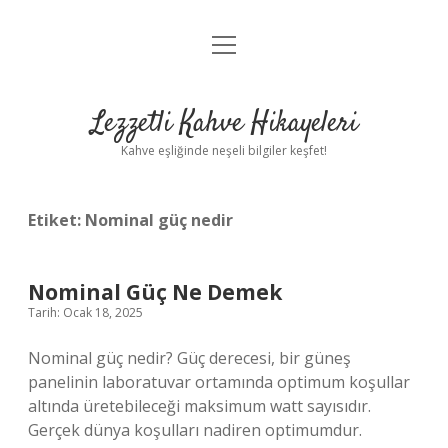
menüyü
Anasayfa
aç
Gizlilik Politikası
Lezzetli Kahve Hikayeleri
Yasal Uyarı
Kahve eşliğinde neşeli bilgiler keşfet!
Hakkımızda
Etiket:
Nominal güç nedir
Nominal Güç Ne Demek
Tarih: Ocak 18, 2025
Nominal güç nedir? Güç derecesi, bir güneş
panelinin laboratuvar ortamında optimum koşullar
altında üretebileceği maksimum watt sayısıdır.
Gerçek dünya koşulları nadiren optimumdur.