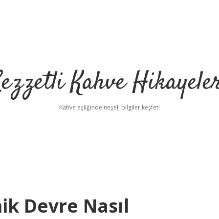
ezzetli Kahve Hikayele
Kahve eşliğinde neşeli bilgiler keşfet!
ik Devre Nasıl