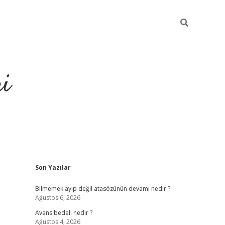
ri
Sidebar
Son Yazılar
vdcasino.online
Bilmemek ayıp değil atasözünün devamı nedir ?
Ağustos 6, 2026
Avans bedeli nedir ?
Ağustos 4, 2026