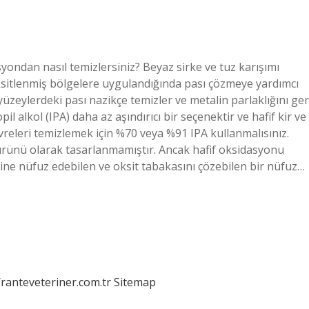
yondan nasıl temizlersiniz? Beyaz sirke ve tuz karışımı
 oksitlenmiş bölgelere uygulandığında pası çözmeye yardımcı
yüzeylerdeki pası nazikçe temizler ve metalin parlaklığını ger
il alkol (IPA) daha az aşındırıcı bir seçenektir ve hafif kir ve
devreleri temizlemek için %70 veya %91 IPA kullanmalısınız.
ürünü olarak tasarlanmamıştır. Ancak hafif oksidasyonu
yine nüfuz edebilen ve oksit tabakasını çözebilen bir nüfuz…
/ranteveteriner.com.tr
Sitemap