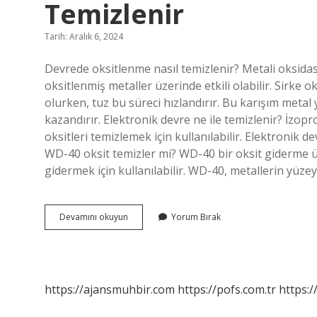
Temizlenir
Tarih: Aralık 6, 2024
Devrede oksitlenme nasıl temizlenir? Metali oksidas
oksitlenmiş metaller üzerinde etkili olabilir. Sirke
olurken, tuz bu süreci hızlandırır. Bu karışım metal 
kazandırır. Elektronik devre ne ile temizlenir? İzoprop
oksitleri temizlemek için kullanılabilir. Elektronik 
WD-40 oksit temizler mi? WD-40 bir oksit giderme 
gidermek için kullanılabilir. WD-40, metallerin yüze
Oksitlenmiş
Devamını okuyun
Yorum Bırak
Elektronik
Devre
Nasıl
Temizlenir
https://ajansmuhbir.com
https://pofs.com.tr
https:/