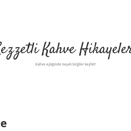
ezzetli Kahve Hikayele
Kahve eşliğinde neşeli bilgiler keşfet!
ye