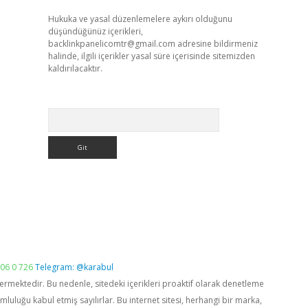
Hukuka ve yasal düzenlemelere aykırı olduğunu
düşündüğünüz içerikleri,
backlinkpanelicomtr@gmail.com
adresine bildirmeniz
halinde, ilgili içerikler yasal süre içerisinde sitemizden
kaldırılacaktır.
Arama
06 0 726
Telegram: @karabul
vermektedir. Bu nedenle, sitedeki içerikleri proaktif olarak denetleme
luğu kabul etmiş sayılırlar. Bu internet sitesi, herhangi bir marka,