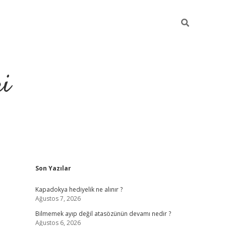
ri
Sidebar
Son Yazılar
vdcasino
Kapadokya hediyelik ne alınır ?
Ağustos 7, 2026
Bilmemek ayıp değil atasözünün devamı nedir ?
Ağustos 6, 2026