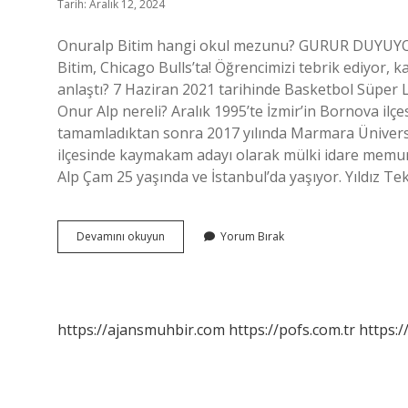
Tarih: Aralık 12, 2024
Onuralp Bitim hangi okul mezunu? GURUR DUYU
Bitim, Chicago Bulls’ta! Öğrencimizi tebrik ediyor, k
anlaştı? 7 Haziran 2021 tarihinde Basketbol Süper Li
Onur Alp nereli? Aralık 1995’te İzmir’in Bornova ilçe
tamamladıktan sonra 2017 yılında Marmara Ünivers
ilçesinde kaymakam adayı olarak mülki idare memur
Alp Çam 25 yaşında ve İstanbul’da yaşıyor. Yıldız 
Onuralp
Devamını okuyun
Yorum Bırak
Bitim
Nereye
https://ajansmuhbir.com
https://pofs.com.tr
https:/