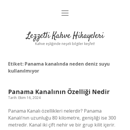
menüyü
Anasayfa
aç
Gizlilik Politikası
Lezzetli Kahve Hikayeleri
Yasal Uyarı
Kahve eşliğinde neşeli bilgiler keşfet!
Hakkımızda
Etiket:
Panama kanalında neden deniz suyu
kullanılmıyor
Panama Kanalının Özelliği Nedir
Tarih: Ekim 16, 2024
Panama Kanalı özellikleri nelerdir? Panama
Kanalı’nın uzunluğu 80 kilometre, genişliği ise 300
metredir. Kanal iki çift nehir ve bir grup kilit içerir.