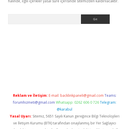
halinde, ilgili içerikler yasal süre içerisinde sitemizden kaldırılacaktır.
Arama
e
Reklam ve İletişim:
E-mail:
backlinkpaneli@gmail.com
Teams:
forumhizmeti@gmail.com
Whatsapp: 0262 606 0 726
Telegram:
@karabul
Yasal Uyarı:
Sitemiz, 5651 Sayılı Kanun gereğince Bilgi Teknolojileri
ve İletişim Kurumu (BTK) tarafından onaylanmış bir Yer Sağlayıcı