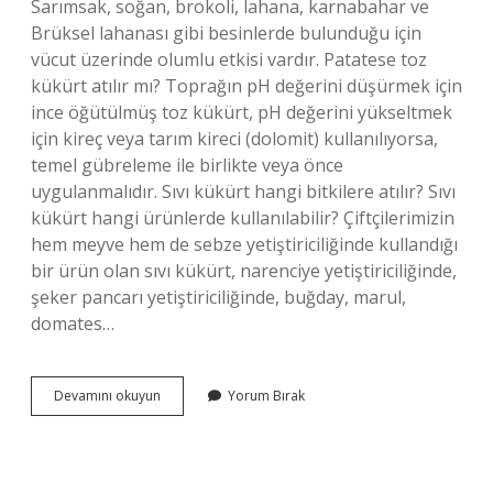
Sarımsak, soğan, brokoli, lahana, karnabahar ve
Brüksel lahanası gibi besinlerde bulunduğu için
vücut üzerinde olumlu etkisi vardır. Patatese toz
kükürt atılır mı? Toprağın pH değerini düşürmek için
ince öğütülmüş toz kükürt, pH değerini yükseltmek
için kireç veya tarım kireci (dolomit) kullanılıyorsa,
temel gübreleme ile birlikte veya önce
uygulanmalıdır. Sıvı kükürt hangi bitkilere atılır? Sıvı
kükürt hangi ürünlerde kullanılabilir? Çiftçilerimizin
hem meyve hem de sebze yetiştiriciliğinde kullandığı
bir ürün olan sıvı kükürt, narenciye yetiştiriciliğinde,
şeker pancarı yetiştiriciliğinde, buğday, marul,
domates…
Soğana
Devamını okuyun
Yorum Bırak
Kükürt
Atılır
Mı