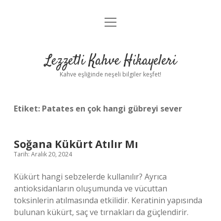
menüyü
Anasayfa
aç
Gizlilik Politikası
Lezzetli Kahve Hikayeleri
Yasal Uyarı
Kahve eşliğinde neşeli bilgiler keşfet!
Hakkımızda
Etiket:
Patates en çok hangi gübreyi sever
Soğana Kükürt Atılır Mı
Tarih: Aralık 20, 2024
Kükürt hangi sebzelerde kullanılır? Ayrıca
antioksidanların oluşumunda ve vücuttan
toksinlerin atılmasında etkilidir. Keratinin yapısında
bulunan kükürt, saç ve tırnakları da güçlendirir.