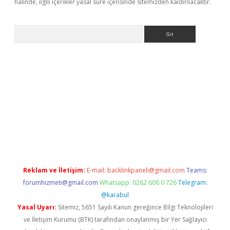
halinde, ilgili içerikler yasal süre içerisinde sitemizden kaldırılacaktır.
Arama
e
Reklam ve İletişim:
E-mail:
backlinkpaneli@gmail.com
Teams:
forumhizmeti@gmail.com
Whatsapp: 0262 606 0 726
Telegram:
@karabul
Yasal Uyarı:
Sitemiz, 5651 Sayılı Kanun gereğince Bilgi Teknolojileri
ve İletişim Kurumu (BTK) tarafından onaylanmış bir Yer Sağlayıcı