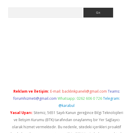
Arama
e
Reklam ve İletişim:
E-mail:
backlinkpaneli@gmail.com
Teams:
forumhizmeti@gmail.com
Whatsapp: 0262 606 0 726
Telegram:
@karabul
Yasal Uyarı:
Sitemiz, 5651 Sayılı Kanun gereğince Bilgi Teknolojileri
ve İletişim Kurumu (BTK) tarafından onaylanmış bir Yer Sağlayıcı
olarak hizmet vermektedir. Bu nedenle, sitedeki içerikleri proaktif