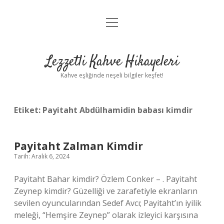
menüyü
Anasayfa
aç
Gizlilik Politikası
Lezzetli Kahve Hikayeleri
Yasal Uyarı
Kahve eşliğinde neşeli bilgiler keşfet!
Hakkımızda
Etiket:
Payitaht Abdülhamidin babası kimdir
Payitaht Zalman Kimdir
Tarih: Aralık 6, 2024
Payitaht Bahar kimdir? Özlem Conker – . Payitaht
Zeynep kimdir? Güzelliği ve zarafetiyle ekranların
sevilen oyuncularından Sedef Avcı; Payitaht’ın iyilik
meleği, “Hemşire Zeynep” olarak izleyici karşısına