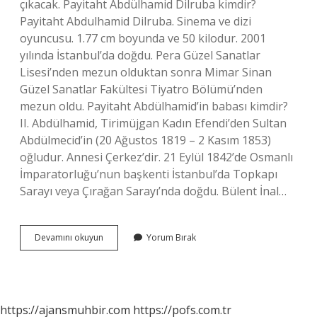
çıkacak. Payitaht Abdülhamid Dilruba kimdir?
Payitaht Abdulhamid Dilruba. Sinema ve dizi
oyuncusu. 1.77 cm boyunda ve 50 kilodur. 2001
yılında İstanbul’da doğdu. Pera Güzel Sanatlar
Lisesi’nden mezun olduktan sonra Mimar Sinan
Güzel Sanatlar Fakültesi Tiyatro Bölümü’nden
mezun oldu. Payitaht Abdülhamid’in babası kimdir?
II. Abdülhamid, Tirimüjgan Kadın Efendi’den Sultan
Abdülmecid’in (20 Ağustos 1819 – 2 Kasım 1853)
oğludur. Annesi Çerkez’dir. 21 Eylül 1842’de Osmanlı
İmparatorluğu’nun başkenti İstanbul’da Topkapı
Sarayı veya Çırağan Sarayı’nda doğdu. Bülent İnal…
Payitaht
Devamını okuyun
Yorum Bırak
Zalman
Kimdir
https://ajansmuhbir.com
https://pofs.com.tr