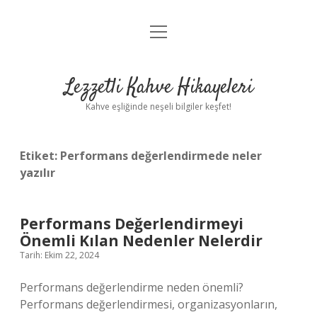
menüyü
Anasayfa
aç
Gizlilik Politikası
Lezzetli Kahve Hikayeleri
Yasal Uyarı
Kahve eşliğinde neşeli bilgiler keşfet!
Hakkımızda
Etiket:
Performans değerlendirmede neler
yazılır
Performans Değerlendirmeyi
Önemli Kılan Nedenler Nelerdir
Tarih: Ekim 22, 2024
Performans değerlendirme neden önemli?
Performans değerlendirmesi, organizasyonların,