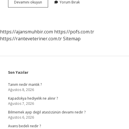
Performans
Devamını okuyun
Yorum Bırak
Değerlendirmeyi
Önemli
Kılan
Nedenler
Nelerdir
https://ajansmuhbir.com
https://pofs.com.tr
https://ranteveteriner.com.tr
Sitemap
Sidebar
Son Yazılar
Tanım nedir mantık ?
Ağustos 8, 2026
Kapadokya hediyelik ne alınır ?
Ağustos 7, 2026
Bilmemek ayıp değil atasözünün devamı nedir ?
Ağustos 6, 2026
Avans bedeli nedir ?