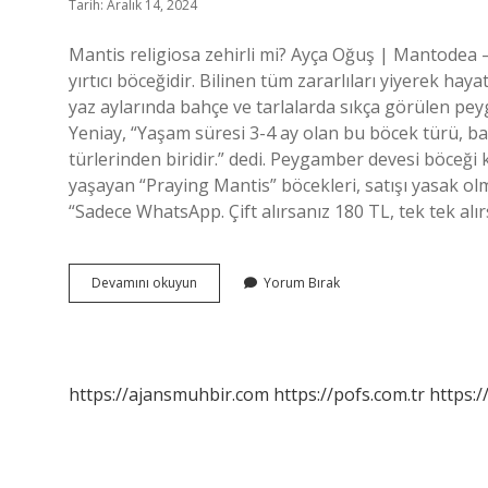
Tarih: Aralık 14, 2024
Mantis religiosa zehirli mi? Ayça Oğuş | Mantodea
yırtıcı böceğidir. Bilinen tüm zararlıları yiyerek ha
yaz aylarında bahçe ve tarlalarda sıkça görülen pe
Yeniay, “Yaşam süresi 3-4 ay olan bu böcek türü, baş
türlerinden biridir.” dedi. Peygamber devesi böceği 
yaşayan “Praying Mantis” böcekleri, satışı yasak ol
“Sadece WhatsApp. Çift alırsanız 180 TL, tek tek alı
Mantis
Devamını okuyun
Yorum Bırak
Ömrü
Ne
Kadardır
https://ajansmuhbir.com
https://pofs.com.tr
https:/