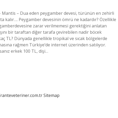
 – Mantis – Dua eden peygamber devesi, türünün en zehirli
yatta kalır…. Peygamber devesinin ömrü ne kadardır? Özellikle
ygamberdevesine zarar verilmemesi gerektiğini anlatan
ını bir taraftan diğer tarafa çevirebilen nadir böcek
kaç TL? Dünyada genellikle tropikal ve sıcak bölgelerde
masına rağmen Türkiye’de internet üzerinden satılıyor.
rsanız erkek 100 TL, dişi…
/ranteveteriner.com.tr
Sitemap