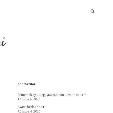
ri
Sidebar
Son Yazılar
vdcasino
Bilmemek ayıp değil atasözünün devamı nedir ?
Ağustos 6, 2026
Avans bedeli nedir ?
Ağustos 4, 2026