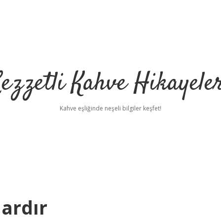
ezzetli Kahve Hikayele
Kahve eşliğinde neşeli bilgiler keşfet!
ardır