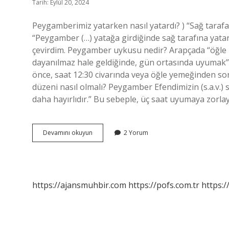
Tarih: Eylül 20, 2024
Peygamberimiz yatarken nasıl yatardı? ) “Sağ tarafa y
“Peygamber (…) yatağa girdiğinde sağ tarafına yatar
çevirdim. Peygamber uykusu nedir? Arapçada “öğle u
dayanılmaz hale geldiğinde, gün ortasında uyumak”
önce, saat 12:30 civarında veya öğle yemeğinden so
düzeni nasıl olmalı? Peygamber Efendimizin (s.a.v.)
daha hayırlıdır.” Bu sebeple, üç saat uyumaya zorla
Hz
Devamını okuyun
2 Yorum
Muhammed
Nasil
Uyur
https://ajansmuhbir.com
https://pofs.com.tr
https:/