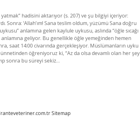
atmak” hadisini aktarıyor (s. 207) ve şu bilgiyi içeriyor:
dı. Sonra: ‘Allah’ım! Sana teslim oldum, yüzümü Sana doğru
ykusu” anlamına gelen kaylule uykusu, aslında “öğle sıcağı
 anlamına geliyor. Bu genellikle öğle yemeğinden hemen
nra, saat 14:00 civarında gerçekleşiyor. Müslümanların uyku
 sünnetinden öğreniyoruz ki, “Az da olsa devamlı olan her şey
yıp sonra bu süreyi sekiz…
/ranteveteriner.com.tr
Sitemap