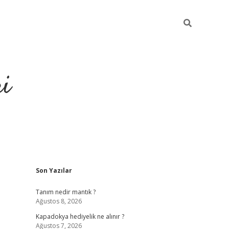
ri
Sidebar
Son Yazılar
vdcasino.online
Tanım nedir mantık ?
Ağustos 8, 2026
Kapadokya hediyelik ne alınır ?
Ağustos 7, 2026