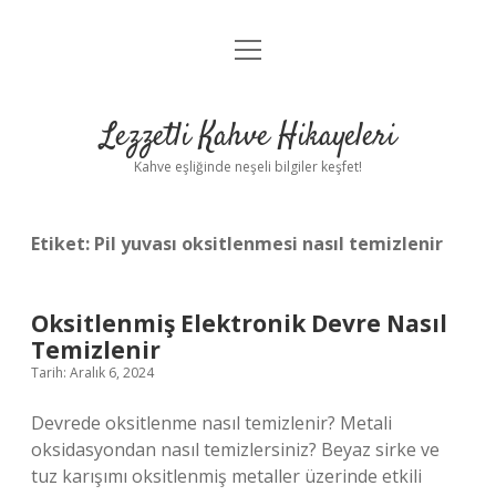
menüyü
Anasayfa
aç
Gizlilik Politikası
Lezzetli Kahve Hikayeleri
Yasal Uyarı
Kahve eşliğinde neşeli bilgiler keşfet!
Hakkımızda
Etiket:
Pil yuvası oksitlenmesi nasıl temizlenir
Oksitlenmiş Elektronik Devre Nasıl
Temizlenir
Tarih: Aralık 6, 2024
Devrede oksitlenme nasıl temizlenir? Metali
oksidasyondan nasıl temizlersiniz? Beyaz sirke ve
tuz karışımı oksitlenmiş metaller üzerinde etkili