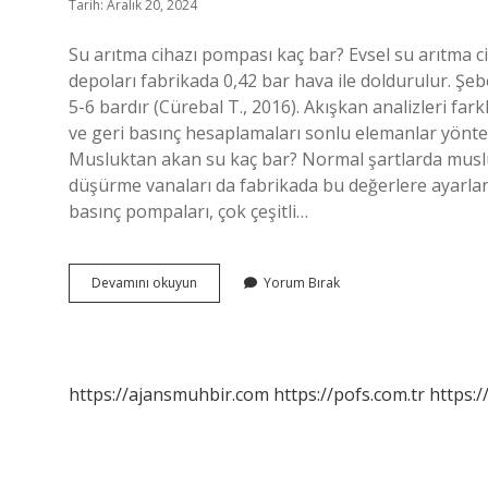
Tarih: Aralık 20, 2024
Su arıtma cihazı pompası kaç bar? Evsel su arıtma ciha
depoları fabrikada 0,42 bar hava ile doldurulur. Ş
5-6 bardır (Cürebal T., 2016). Akışkan analizleri fa
ve geri basınç hesaplamaları sonlu elemanlar yöntem
Musluktan akan su kaç bar? Normal şartlarda musluk 
düşürme vanaları da fabrikada bu değerlere ayarl
basınç pompaları, çok çeşitli…
Su
Devamını okuyun
Yorum Bırak
Pompası
Kaç
Bar
https://ajansmuhbir.com
https://pofs.com.tr
https:/