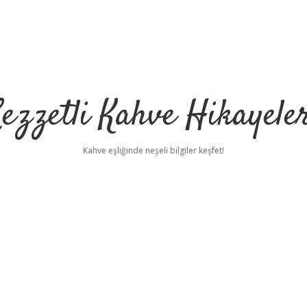
ezzetli Kahve Hikayele
Kahve eşliğinde neşeli bilgiler keşfet!