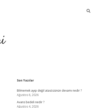
ri
Sidebar
Son Yazılar
vdcasino.online
Bilmemek ayıp değil atasözünün devamı nedir ?
Ağustos 6, 2026
Avans bedeli nedir ?
Ağustos 4, 2026