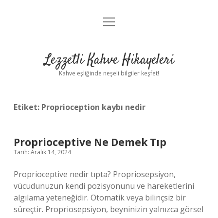
menüyü
Anasayfa
aç
Gizlilik Politikası
Lezzetli Kahve Hikayeleri
Yasal Uyarı
Kahve eşliğinde neşeli bilgiler keşfet!
Hakkımızda
Etiket:
Proprioception kaybı nedir
Proprioceptive Ne Demek Tıp
Tarih: Aralık 14, 2024
Proprioceptive nedir tıpta? Propriosepsiyon,
vücudunuzun kendi pozisyonunu ve hareketlerini
algılama yeteneğidir. Otomatik veya bilinçsiz bir
süreçtir. Propriosepsiyon, beyninizin yalnızca görsel