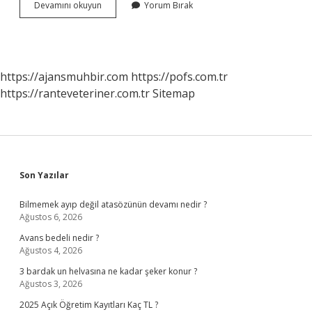
Proprioceptive
Devamını okuyun
Yorum Bırak
Ne
Demek
Tıp
https://ajansmuhbir.com
https://pofs.com.tr
https://ranteveteriner.com.tr
Sitemap
Sidebar
Son Yazılar
Bilmemek ayıp değil atasözünün devamı nedir ?
Ağustos 6, 2026
Avans bedeli nedir ?
Ağustos 4, 2026
3 bardak un helvasına ne kadar şeker konur ?
Ağustos 3, 2026
2025 Açık Öğretim Kayıtları Kaç TL ?