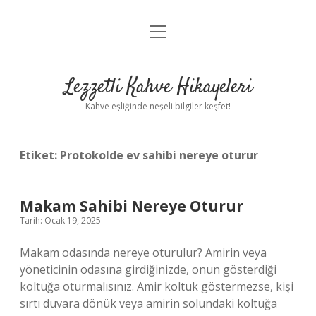
menüyü
Anasayfa
aç
Gizlilik Politikası
Lezzetli Kahve Hikayeleri
Yasal Uyarı
Kahve eşliğinde neşeli bilgiler keşfet!
Hakkımızda
Etiket:
Protokolde ev sahibi nereye oturur
Makam Sahibi Nereye Oturur
Tarih: Ocak 19, 2025
Makam odasında nereye oturulur? Amirin veya
yöneticinin odasına girdiğinizde, onun gösterdiği
koltuğa oturmalısınız. Amir koltuk göstermezse, kişi
sırtı duvara dönük veya amirin solundaki koltuğa