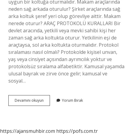
uygun bir koltuğa oturmalıdır. Makam araçlarında
neden sağ arkada oturulur? Şirket araçlarında sağ
arka koltuk şeref yeri olup görevliye aittir. Makam
nerede oturur? ARAÇ PROTOKOLÜ KURALLARI Bir
devlet aracında, yetkili veya mevki sahibi kişi her
zaman sağ arka koltukta oturur. Yetkilinin eşi de
araçtaysa, sol arka koltukta oturmalıdır. Protokol
sıralaması nasıl olmalı? Protokolde kişisel unvan,
yaş veya cinsiyet açısından ayrımcılık yoktur ve
protokolsüz sıralama alfabetiktir. Kamusal yaşamda
ulusal bayrak ve zirve önce gelir; kamusal ve
sosyal…
Makam
Devamını okuyun
Yorum Bırak
Sahibi
Nereye
Oturur
https://ajansmuhbir.com
https://pofs.com.tr