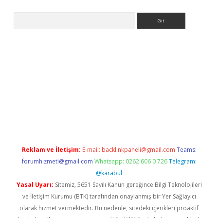
Arama
ne
Reklam ve İletişim:
E-mail:
backlinkpaneli@gmail.com
Teams:
forumhizmeti@gmail.com
Whatsapp: 0262 606 0 726
Telegram:
@karabul
Yasal Uyarı:
Sitemiz, 5651 Sayılı Kanun gereğince Bilgi Teknolojileri
ve İletişim Kurumu (BTK) tarafından onaylanmış bir Yer Sağlayıcı
olarak hizmet vermektedir. Bu nedenle, sitedeki içerikleri proaktif