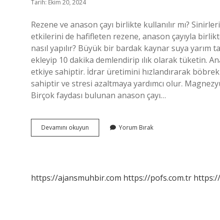
Tarih: Ekim 20, 2024
Rezene ve anason çayı birlikte kullanılır mı? Sinirle
etkilerini de hafifleten rezene, anason çayıyla birlik
nasıl yapılır? Büyük bir bardak kaynar suya yarım tatl
ekleyip 10 dakika demlendirip ılık olarak tüketin. A
etkiye sahiptir. İdrar üretimini hızlandırarak böbrekl
sahiptir ve stresi azaltmaya yardımcı olur. Magnezy
Birçok faydası bulunan anason çayı…
Anason
Devamını okuyun
Yorum Bırak
Ve
Rezene
Çayı
Ne
Işe
https://ajansmuhbir.com
https://pofs.com.tr
https:/
Yarar