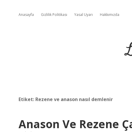
Anasayfa
Gizlilik Politikası
Yasal Uyarı
Hakkımızda
L
Etiket:
Rezene ve anason nasıl demlenir
Anason Ve Rezene Ça