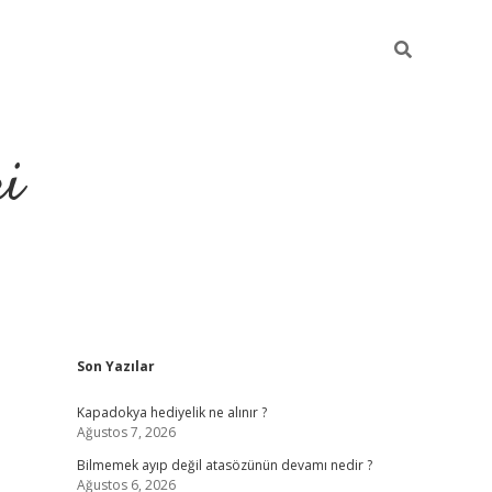
ri
Sidebar
Son Yazılar
vdcasino
Kapadokya hediyelik ne alınır ?
Ağustos 7, 2026
Bilmemek ayıp değil atasözünün devamı nedir ?
Ağustos 6, 2026