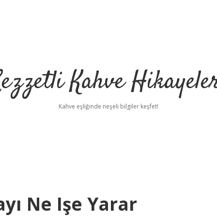
ezzetli Kahve Hikayele
Kahve eşliğinde neşeli bilgiler keşfet!
yı Ne Işe Yarar