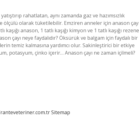
ri yatıştırıp rahatlatan, aynı zamanda gaz ve hazımsızlık
te ölçülü olarak tüketilebilir. Emziren anneler için anason çay
ı kaşığı anason, 1 tatlı kaşığı kimyon ve 1 tatlı kaşığı rezene
nason çayı neye faydalıdır? Öksürük ve balgam için faydalı bir
erin temiz kalmasına yardımcı olur. Sakinleştirici bir etkiye
um, potasyum, çinko içerir… Anason çayı ne zaman içilmeli?
/ranteveteriner.com.tr
Sitemap