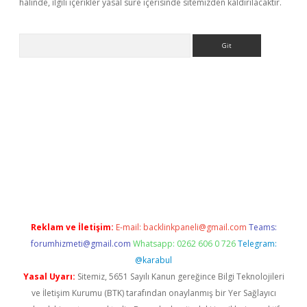
halinde, ilgili içerikler yasal süre içerisinde sitemizden kaldırılacaktır.
Arama
e
Reklam ve İletişim:
E-mail:
backlinkpaneli@gmail.com
Teams:
forumhizmeti@gmail.com
Whatsapp: 0262 606 0 726
Telegram:
@karabul
Yasal Uyarı:
Sitemiz, 5651 Sayılı Kanun gereğince Bilgi Teknolojileri
ve İletişim Kurumu (BTK) tarafından onaylanmış bir Yer Sağlayıcı