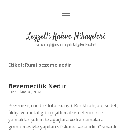
menüyü
Anasayfa
aç
Gizlilik Politikası
Lezzetli Kahve Hikayeleri
Yasal Uyarı
Kahve eşliğinde neşeli bilgiler keşfet!
Hakkımızda
Etiket:
Rumi bezeme nedir
Bezemecilik Nedir
Tarih: Ekim 26, 2024
Bezeme işi nedir? İntarsia işi). Renkli ahşap, sedef,
fildişi ve metal gibi çeşitli malzemelerin ince
yapraklar şeklinde ağaçlara ve kaplamalara
gömülmesiyle yapılan süsleme sanatıdır. Osmanlı