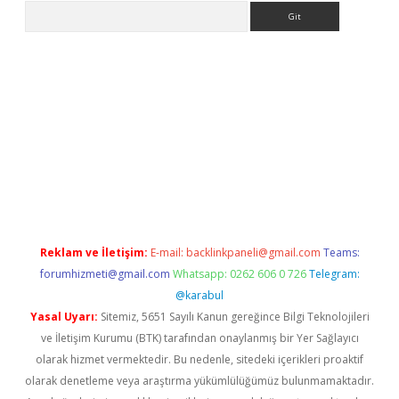
Arama
e
Reklam ve İletişim:
E-mail:
backlinkpaneli@gmail.com
Teams:
forumhizmeti@gmail.com
Whatsapp: 0262 606 0 726
Telegram:
@karabul
Yasal Uyarı:
Sitemiz, 5651 Sayılı Kanun gereğince Bilgi Teknolojileri
ve İletişim Kurumu (BTK) tarafından onaylanmış bir Yer Sağlayıcı
olarak hizmet vermektedir. Bu nedenle, sitedeki içerikleri proaktif
olarak denetleme veya araştırma yükümlülüğümüz bulunmamaktadır.