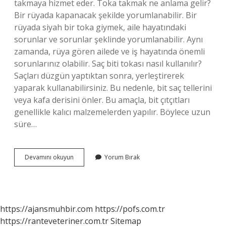
takmaya hizmet eder. Toka takmak ne anlama gelir?
Bir rüyada kapanacak şekilde yorumlanabilir. Bir
rüyada siyah bir toka giymek, aile hayatındaki
sorunlar ve sorunlar şeklinde yorumlanabilir. Aynı
zamanda, rüya gören ailede ve iş hayatında önemli
sorunlarınız olabilir. Saç biti tokası nasıl kullanılır?
Saçları düzgün yaptıktan sonra, yerleştirerek
yaparak kullanabilirsiniz. Bu nedenle, bit saç tellerini
veya kafa derisini önler. Bu amaçla, bit çıtçıtları
genellikle kalıcı malzemelerden yapılır. Böylece uzun
süre…
Toka
Devamını okuyun
Yorum Bırak
Ne
Için
Kullanılır
https://ajansmuhbir.com
https://pofs.com.tr
https://ranteveteriner.com.tr
Sitemap