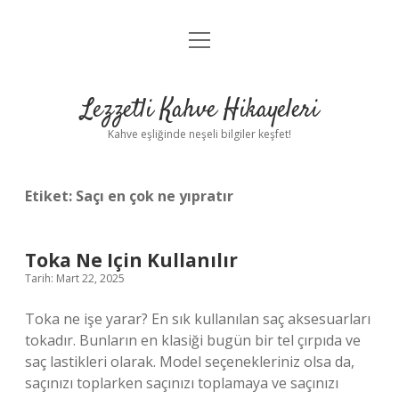
menüyü
Anasayfa
aç
Gizlilik Politikası
Lezzetli Kahve Hikayeleri
Yasal Uyarı
Kahve eşliğinde neşeli bilgiler keşfet!
Hakkımızda
Etiket:
Saçı en çok ne yıpratır
Toka Ne Için Kullanılır
Tarih: Mart 22, 2025
Toka ne işe yarar? En sık kullanılan saç aksesuarları
tokadır. Bunların en klasiği bugün bir tel çırpıda ve
saç lastikleri olarak. Model seçenekleriniz olsa da,
saçınızı toplarken saçınızı toplamaya ve saçınızı