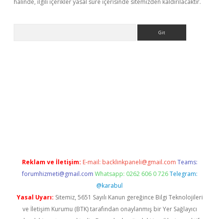
halinde, ilgili içerikler yasal süre içerisinde sitemizden kaldırılacaktır.
Arama
e
Reklam ve İletişim:
E-mail:
backlinkpaneli@gmail.com
Teams:
forumhizmeti@gmail.com
Whatsapp: 0262 606 0 726
Telegram:
@karabul
Yasal Uyarı:
Sitemiz, 5651 Sayılı Kanun gereğince Bilgi Teknolojileri
ve İletişim Kurumu (BTK) tarafından onaylanmış bir Yer Sağlayıcı