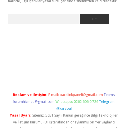
halinde, ilgili içerikler yasal süre içerisinde sitemizden kaldırılacaktır.
Arama
e
Reklam ve İletişim:
E-mail:
backlinkpaneli@gmail.com
Teams:
forumhizmeti@gmail.com
Whatsapp: 0262 606 0 726
Telegram:
@karabul
Yasal Uyarı:
Sitemiz, 5651 Sayılı Kanun gereğince Bilgi Teknolojileri
ve İletişim Kurumu (BTK) tarafından onaylanmış bir Yer Sağlayıcı