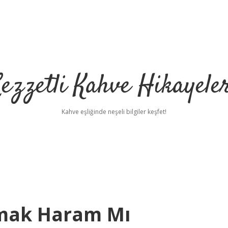
ezzetli Kahve Hikayele
Kahve eşliğinde neşeli bilgiler keşfet!
amak Haram Mı