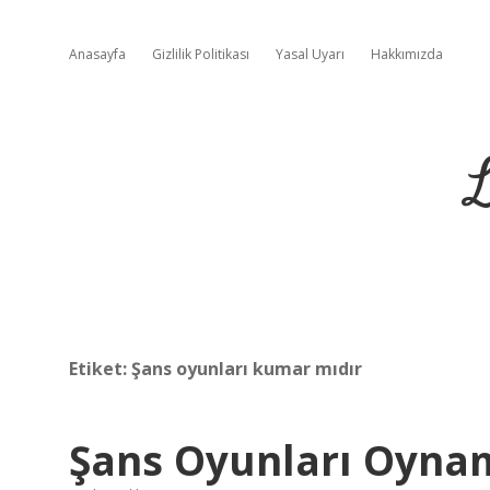
Anasayfa
Gizlilik Politikası
Yasal Uyarı
Hakkımızda
L
Etiket:
Şans oyunları kumar mıdır
Şans Oyunları Oyn