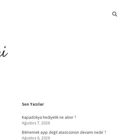
ri
Sidebar
Son Yazılar
vdcasino.online
Kapadokya hediyelik ne alınır ?
Ağustos 7, 2026
Bilmemek ayıp değil atasözünün devamı nedir ?
Ağustos 6, 2026