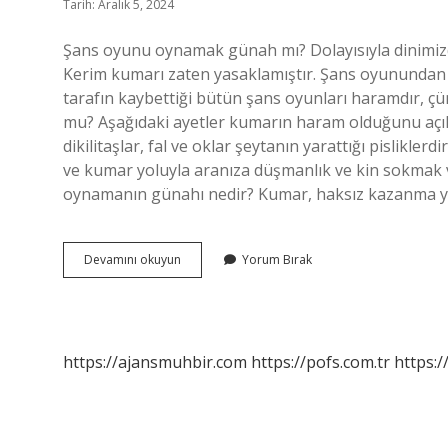
Tarih: Aralık 5, 2024
Şans oyunu oynamak günah mı? Dolayısıyla dinimizde
Kerim kumarı zaten yasaklamıştır. Şans oyunundan 
tarafın kaybettiği bütün şans oyunları haramdır, çü
mu? Aşağıdaki ayetler kumarın haram olduğunu açıkç
dikilitaşlar, fal ve oklar şeytanın yarattığı pislikle
ve kumar yoluyla aranıza düşmanlık ve kin sokmak 
oynamanın günahı nedir? Kumar, haksız kazanma yönt
Şans
Devamını okuyun
Yorum Bırak
Oyunları
Oynamak
Haram
Mı
https://ajansmuhbir.com
https://pofs.com.tr
https:/