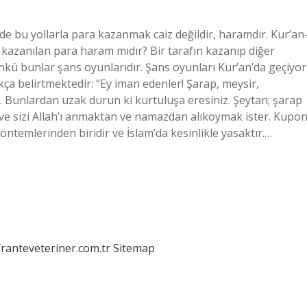
 bu yollarla para kazanmak caiz değildir, haramdır. Kur’an-
kazanılan para haram mıdır? Bir tarafın kazanıp diğer
nkü bunlar şans oyunlarıdır. Şans oyunları Kur’an’da geçiyor
a belirtmektedir: “Ey iman edenler! Şarap, meysir,
rdir. Bunlardan uzak durun ki kurtuluşa eresiniz. Şeytan; şarap
ve sizi Allah’ı anmaktan ve namazdan alıkoymak ister. Kupo
emlerinden biridir ve İslam’da kesinlikle yasaktır.…
/ranteveteriner.com.tr
Sitemap