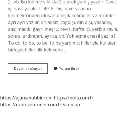
2., vb. Bu kelime sıklıkla 2 olarak yanlış yazılır. Ceviz
içi nasıl yazılır TDK? 8. Dış, iç ve sıradan
kelimelerinden oluşan bileşik kelimeler ve terimler
ayrı ayrı yazılır: ahlaksız, çağdışı, din dışı, yasadışı,
alışılmadık, gayri meşru; ceviz, hafta içi, yerli; sırayla,
sonra, ardından, ayrıca, vb. Yok etmek nasıl yazılır?
To do, to be, to be, to be yardımcı fiilleriyle kurulan
birleşik fiiller, ilk kelimede…
Cetın
Devamını okuyun
Yorum Bırak
Cevız
Nasıl
Yazılır
https://ajansmuhbir.com
https://pofs.com.tr
https://ranteveteriner.com.tr
Sitemap