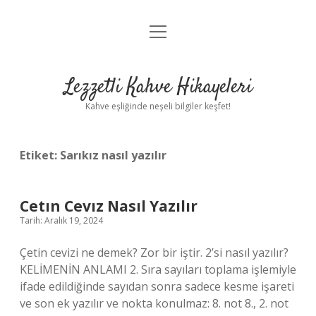
menüyü
Anasayfa
aç
Gizlilik Politikası
Lezzetli Kahve Hikayeleri
Yasal Uyarı
Kahve eşliğinde neşeli bilgiler keşfet!
Hakkımızda
Etiket:
Sarıkız nasıl yazılır
Cetın Cevız Nasıl Yazılır
Tarih: Aralık 19, 2024
Çetin cevizi ne demek? Zor bir iştir. 2’si nasıl yazılır?
KELİMENİN ANLAMI 2. Sıra sayıları toplama işlemiyle
ifade edildiğinde sayıdan sonra sadece kesme işareti
ve son ek yazılır ve nokta konulmaz: 8. not 8., 2. not