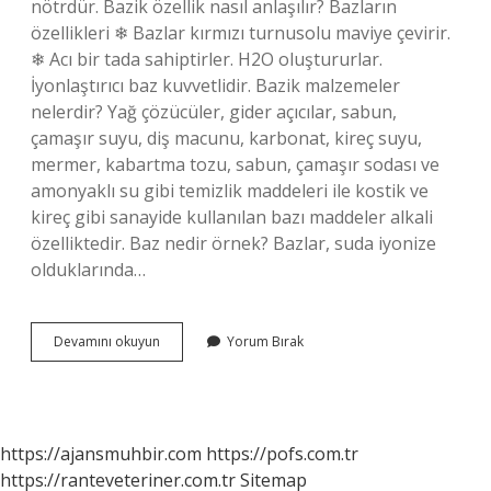
nötrdür. Bazik özellik nasıl anlaşılır? Bazların
özellikleri ❄ Bazlar kırmızı turnusolu maviye çevirir.
❄ Acı bir tada sahiptirler. H2O oluştururlar.
İyonlaştırıcı baz kuvvetlidir. Bazik malzemeler
nelerdir? Yağ çözücüler, gider açıcılar, sabun,
çamaşır suyu, diş macunu, karbonat, kireç suyu,
mermer, kabartma tozu, sabun, çamaşır sodası ve
amonyaklı su gibi temizlik maddeleri ile kostik ve
kireç gibi sanayide kullanılan bazı maddeler alkali
özelliktedir. Baz nedir örnek? Bazlar, suda iyonize
olduklarında…
Bazik
Devamını okuyun
Yorum Bırak
Yapı
Nedir
https://ajansmuhbir.com
https://pofs.com.tr
https://ranteveteriner.com.tr
Sitemap