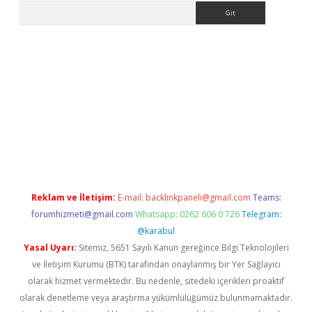
Arama
.online
Reklam ve İletişim:
E-mail:
backlinkpaneli@gmail.com
Teams:
forumhizmeti@gmail.com
Whatsapp: 0262 606 0 726
Telegram:
@karabul
Yasal Uyarı:
Sitemiz, 5651 Sayılı Kanun gereğince Bilgi Teknolojileri
ve İletişim Kurumu (BTK) tarafından onaylanmış bir Yer Sağlayıcı
olarak hizmet vermektedir. Bu nedenle, sitedeki içerikleri proaktif
olarak denetleme veya araştırma yükümlülüğümüz bulunmamaktadır.