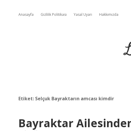
Anasayfa
Gizlilik Politikası
Yasal Uyarı
Hakkımızda
L
Etiket:
Selçuk Bayraktarın amcası kimdir
Bayraktar Ailesinde