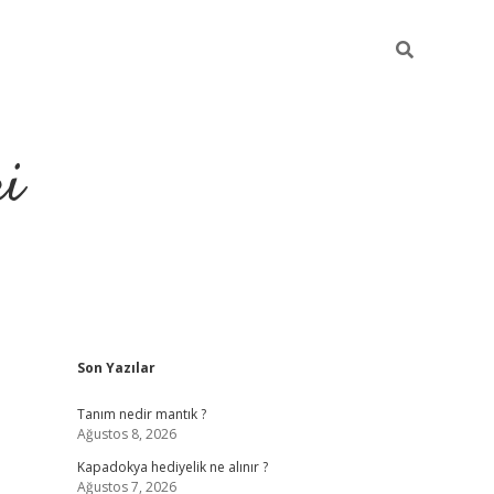
ri
Sidebar
Son Yazılar
vdcasino.online
Tanım nedir mantık ?
Ağustos 8, 2026
Kapadokya hediyelik ne alınır ?
Ağustos 7, 2026