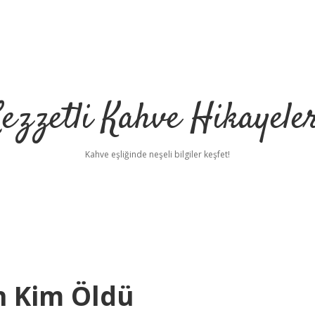
ezzetli Kahve Hikayele
Kahve eşliğinde neşeli bilgiler keşfet!
n Kim Öldü