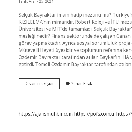
Tarih: Aralık 25, 2024
Selçuk Bayraktar imam hatip mezunu mu? Türkiye’nin 
KIZILELMA’nın mimarıdır. Robert Koleji ve İTÜ mezu
Üniversitesi ve MIT’de tamamladı. Selçuk Bayraktar
mesleği nedir? Finans sektöründe de çalışan Canan
görev yapmaktadır. Ayrıca sosyal sorumluluk projel
Mütevelli Heyeti üyesidir ve toplumun refahına ken
Özdemir Bayraktar tarafından atılan Baykar’ın İHA 
getirdi. Temeli Özdemir Bayraktar tarafından atılan
Bayraktar
Devamını okuyun
Yorum Bırak
Ailesinden
Kim
Öldü
https://ajansmuhbir.com
https://pofs.com.tr
https:/