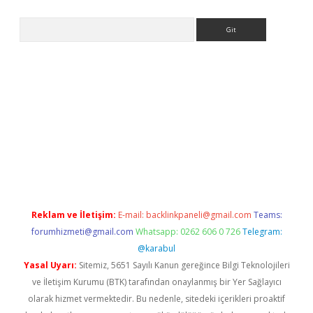
Arama
e
Reklam ve İletişim:
E-mail:
backlinkpaneli@gmail.com
Teams:
forumhizmeti@gmail.com
Whatsapp: 0262 606 0 726
Telegram:
@karabul
Yasal Uyarı:
Sitemiz, 5651 Sayılı Kanun gereğince Bilgi Teknolojileri
ve İletişim Kurumu (BTK) tarafından onaylanmış bir Yer Sağlayıcı
olarak hizmet vermektedir. Bu nedenle, sitedeki içerikleri proaktif