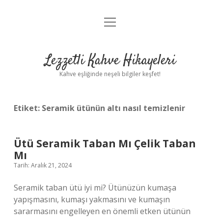
menüyü
Anasayfa
aç
Gizlilik Politikası
Lezzetli Kahve Hikayeleri
Yasal Uyarı
Kahve eşliğinde neşeli bilgiler keşfet!
Hakkımızda
Etiket:
Seramik ütünün altı nasıl temizlenir
Ütü Seramik Taban Mı Çelik Taban
Mı
Tarih: Aralık 21, 2024
Seramik taban ütü iyi mi? Ütünüzün kumaşa
yapışmasını, kumaşı yakmasını ve kumaşın
sararmasını engelleyen en önemli etken ütünün