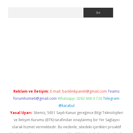
Arama
e
Reklam ve İletişim:
E-mail:
backlinkpaneli@gmail.com
Teams:
forumhizmeti@gmail.com
Whatsapp: 0262 606 0 726
Telegram:
@karabul
Yasal Uyarı:
Sitemiz, 5651 Sayılı Kanun gereğince Bilgi Teknolojileri
ve İletişim Kurumu (BTK) tarafından onaylanmış bir Yer Sağlayıcı
olarak hizmet vermektedir. Bu nedenle, sitedeki içerikleri proaktif