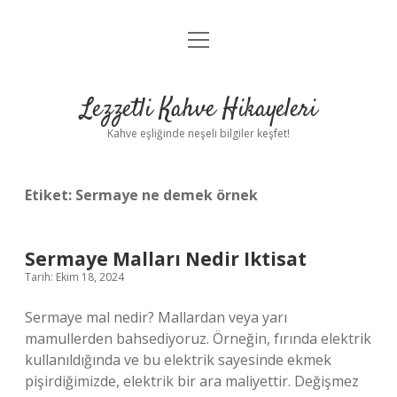
menüyü
Anasayfa
aç
Gizlilik Politikası
Lezzetli Kahve Hikayeleri
Yasal Uyarı
Kahve eşliğinde neşeli bilgiler keşfet!
Hakkımızda
Etiket:
Sermaye ne demek örnek
Sermaye Malları Nedir Iktisat
Tarih: Ekim 18, 2024
Sermaye mal nedir? Mallardan veya yarı
mamullerden bahsediyoruz. Örneğin, fırında elektrik
kullanıldığında ve bu elektrik sayesinde ekmek
pişirdiğimizde, elektrik bir ara maliyettir. Değişmez