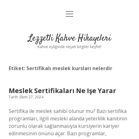
menüyü
Anasayfa
aç
Gizlilik Politikası
Lezzetli Kahve Hikayeleri
Yasal Uyarı
Kahve eşliğinde neşeli bilgiler keşfet!
Hakkımızda
Etiket:
Sertifikalı meslek kursları nelerdir
Meslek Sertifikaları Ne Işe Yarar
Tarih: Ekim 27, 2024
Sertifika ile meslek sahibi olunur mu? Bazı sertifika
programları, ilgili mesleki alanda yeterlilik kanıtının
zorunlu olarak sağlanmasıyla kursiyerin kariyer
edinmesinin önünü açar. Bazı programlar,