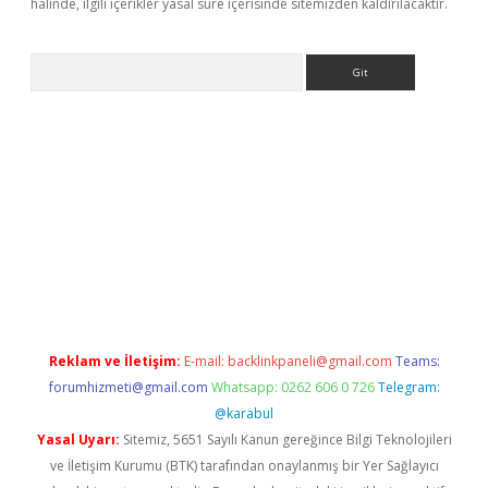
halinde, ilgili içerikler yasal süre içerisinde sitemizden kaldırılacaktır.
Arama
ne
Reklam ve İletişim:
E-mail:
backlinkpaneli@gmail.com
Teams:
forumhizmeti@gmail.com
Whatsapp: 0262 606 0 726
Telegram:
@karabul
Yasal Uyarı:
Sitemiz, 5651 Sayılı Kanun gereğince Bilgi Teknolojileri
ve İletişim Kurumu (BTK) tarafından onaylanmış bir Yer Sağlayıcı