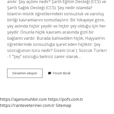
anılır. Şey açılımı nedir? Şartlı Eğitim Desteği (CCS) ve
Şartlı Sağlık Desteği (CCS). Şey nedir islamda?
İslam’ın mistik öğretilerindeki sonsuzluk ve varoluş
birliği kavramlarını somutlaştırır. Bir hikayeye göre,
şey aslında hiçbir şeydir ve hiçbir şey olduğu için her
şeydir. Onunla hiçlik kavramı arasında gizli bir
bağlantı vardır. Burada bahsedilen hiçlik, Hayyam’ın
öğretilerinde sonsuzluğa işaret eden hiçliktir. Şey
sözcüğünün türü nedir? Gizem Ural | Sözcük Türleri
-1 “Şey” sözcüğü belirsiz zamir olarak…
Şey
Devamını okuyun
Yorum Bırak
Ne
Denir
https://ajansmuhbir.com
https://pofs.com.tr
https://ranteveteriner.com.tr
Sitemap