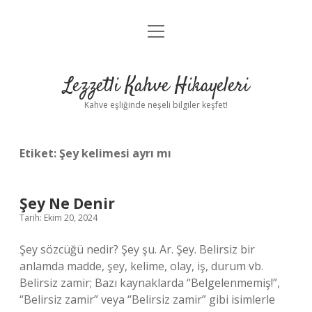
menüyü
Anasayfa
aç
Gizlilik Politikası
Lezzetli Kahve Hikayeleri
Yasal Uyarı
Kahve eşliğinde neşeli bilgiler keşfet!
Hakkımızda
Etiket:
Şey kelimesi ayrı mı
Şey Ne Denir
Tarih: Ekim 20, 2024
Şey sözcüğü nedir? Şey şu. Ar. Şey. Belirsiz bir
anlamda madde, şey, kelime, olay, iş, durum vb.
Belirsiz zamir; Bazı kaynaklarda “Belgelenmemiş!”,
“Belirsiz zamir” veya “Belirsiz zamir” gibi isimlerle