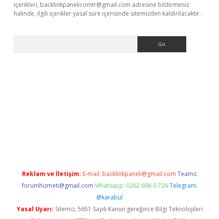
içerikleri,
backlinkpanelicomtr@gmail.com
adresine bildirmeniz
halinde, ilgili içerikler yasal süre içerisinde sitemizden kaldırılacaktır.
Arama
e
Reklam ve İletişim:
E-mail:
backlinkpaneli@gmail.com
Teams:
forumhizmeti@gmail.com
Whatsapp: 0262 606 0 726
Telegram:
@karabul
Yasal Uyarı:
Sitemiz, 5651 Sayılı Kanun gereğince Bilgi Teknolojileri