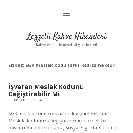
menüyü
Anasayfa
aç
Gizlilik Politikası
Lezzetli Kahve Hikayeleri
Yasal Uyarı
Kahve eşliğinde neşeli bilgiler keşfet!
Hakkımızda
Etiket:
SGK meslek kodu farklı olursa ne olur
İŞveren Meslek Kodunu
Değiştirebilir Mi
Tarih: Ekim 23, 2024
SGK meslek kodu sonradan değiştirilebilir mi?
Mesleki kodunuzu değiştirmek için örnek bir
başvuruda bulunursanız, Sosyal Sigorta Kurumu