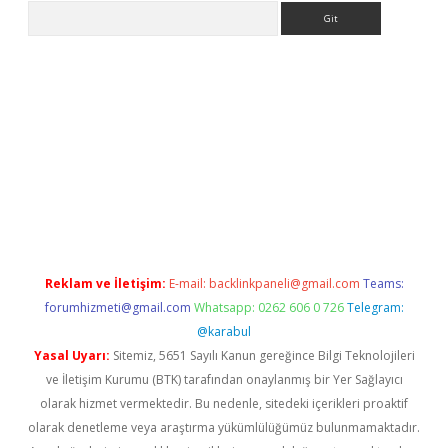
Arama
e
Reklam ve İletişim:
E-mail:
backlinkpaneli@gmail.com
Teams:
forumhizmeti@gmail.com
Whatsapp: 0262 606 0 726
Telegram:
@karabul
Yasal Uyarı:
Sitemiz, 5651 Sayılı Kanun gereğince Bilgi Teknolojileri
ve İletişim Kurumu (BTK) tarafından onaylanmış bir Yer Sağlayıcı
olarak hizmet vermektedir. Bu nedenle, sitedeki içerikleri proaktif
olarak denetleme veya araştırma yükümlülüğümüz bulunmamaktadır.