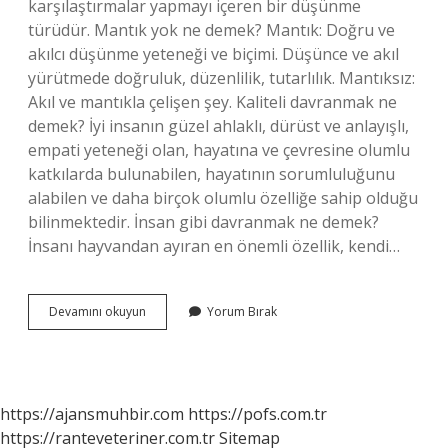
karşılaştırmalar yapmayı içeren bir düşünme
türüdür. Mantık yok ne demek? Mantık: Doğru ve
akılcı düşünme yeteneği ve biçimi. Düşünce ve akıl
yürütmede doğruluk, düzenlilik, tutarlılık. Mantıksız:
Akıl ve mantıkla çelişen şey. Kaliteli davranmak ne
demek? İyi insanın güzel ahlaklı, dürüst ve anlayışlı,
empati yeteneği olan, hayatına ve çevresine olumlu
katkılarda bulunabilen, hayatının sorumluluğunu
alabilen ve daha birçok olumlu özelliğe sahip olduğu
bilinmektedir. İnsan gibi davranmak ne demek?
İnsanı hayvandan ayıran en önemli özellik, kendi…
Mantıklı
Devamını okuyun
Yorum Bırak
Davranmak
Ne
Demek
https://ajansmuhbir.com
https://pofs.com.tr
https://ranteveteriner.com.tr
Sitemap