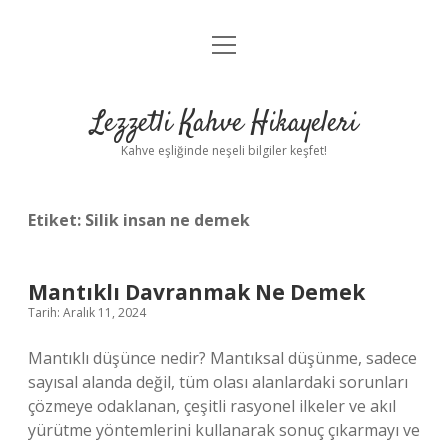
menüyü
Anasayfa
aç
Gizlilik Politikası
Lezzetli Kahve Hikayeleri
Yasal Uyarı
Kahve eşliğinde neşeli bilgiler keşfet!
Hakkımızda
Etiket:
Silik insan ne demek
Mantıklı Davranmak Ne Demek
Tarih: Aralık 11, 2024
Mantıklı düşünce nedir? Mantıksal düşünme, sadece
sayısal alanda değil, tüm olası alanlardaki sorunları
çözmeye odaklanan, çeşitli rasyonel ilkeler ve akıl
yürütme yöntemlerini kullanarak sonuç çıkarmayı ve