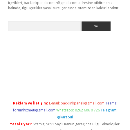
içerikleri,
backlinkpanelicomtr@gmail.com
adresine bildirmeniz
halinde, ilgili içerikler yasal süre içerisinde sitemizden kaldırılacaktır.
Arama
e
Reklam ve İletişim:
E-mail:
backlinkpaneli@gmail.com
Teams:
forumhizmeti@gmail.com
Whatsapp: 0262 606 0 726
Telegram:
@karabul
Yasal Uyarı:
Sitemiz, 5651 Sayılı Kanun gereğince Bilgi Teknolojileri