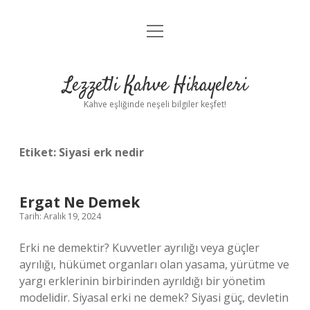
menüyü
Anasayfa
aç
Gizlilik Politikası
Lezzetli Kahve Hikayeleri
Yasal Uyarı
Kahve eşliğinde neşeli bilgiler keşfet!
Hakkımızda
Etiket:
Siyasi erk nedir
Ergat Ne Demek
Tarih: Aralık 19, 2024
Erki ne demektir? Kuvvetler ayrılığı veya güçler
ayrılığı, hükümet organları olan yasama, yürütme ve
yargı erklerinin birbirinden ayrıldığı bir yönetim
modelidir. Siyasal erki ne demek? Siyasi güç, devletin