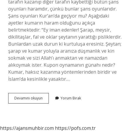
tarafın kazanıp diğer tarafın kaybettiği bütün şans
oyunları haramdır, çünkü bunlar şans oyunlarıdır.
Şans oyunları Kur’an’da geçiyor mu? Aşağıdaki
ayetler kumarın haram olduğunu açıkça
belirtmektedir: “Ey iman edenler! Şarap, meysir,
dikilitaşlar, fal ve oklar şeytanın yarattığı pisliklerdir.
Bunlardan uzak durun ki kurtuluşa eresiniz. Şeytan;
şarap ve kumar yoluyla aranıza düşmanlık ve kin
sokmak ve sizi Allah’ı anmaktan ve namazdan
alıkoymak ister. Kupon oynamanın günahı nedir?
Kumar, haksız kazanma yöntemlerinden biridir ve
İslam’da kesinlikle yasaktır.…
Şans
Devamını okuyun
Yorum Bırak
Oyunları
Oynamak
Haram
Mı
https://ajansmuhbir.com
https://pofs.com.tr