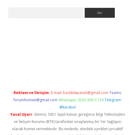
Arama
e
Reklam ve İletişim:
E-mail:
backlinkpaneli@gmail.com
Teams:
forumhizmeti@gmail.com
Whatsapp: 0262 606 0 726
Telegram:
@karabul
Yasal Uyarı:
Sitemiz, 5651 Sayılı Kanun gereğince Bilgi Teknolojileri
ve İletişim Kurumu (BTK) tarafından onaylanmış bir Yer Sağlayıcı
olarak hizmet vermektedir. Bu nedenle, sitedeki içerikleri proaktif