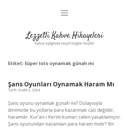
menüyü
Anasayfa
aç
Gizlilik Politikası
Lezzetli Kahve Hikayeleri
Yasal Uyarı
Kahve eşliğinde neşeli bilgiler keşfet!
Hakkımızda
Etiket:
Süper loto oynamak günah mı
Şans Oyunları Oynamak Haram Mı
Tarih: Aralık 5, 2024
Şans oyunu oynamak günah mı? Dolayısıyla
dinimizde bu yollarla para kazanmak caiz değildir,
haramdır. Kur’an-ı Kerim kumarı zaten yasaklamıştır.
Şans oyunundan kazanılan para haram mıdır? Bir