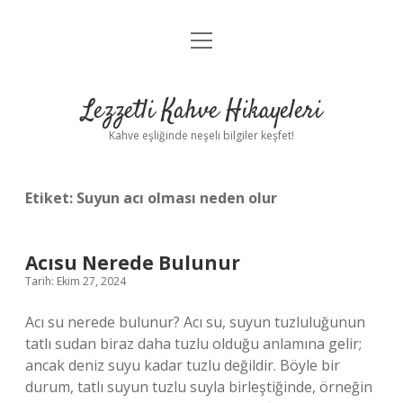
menüyü
Anasayfa
aç
Gizlilik Politikası
Lezzetli Kahve Hikayeleri
Yasal Uyarı
Kahve eşliğinde neşeli bilgiler keşfet!
Hakkımızda
Etiket:
Suyun acı olması neden olur
Acısu Nerede Bulunur
Tarih: Ekim 27, 2024
Acı su nerede bulunur? Acı su, suyun tuzluluğunun
tatlı sudan biraz daha tuzlu olduğu anlamına gelir;
ancak deniz suyu kadar tuzlu değildir. Böyle bir
durum, tatlı suyun tuzlu suyla birleştiğinde, örneğin