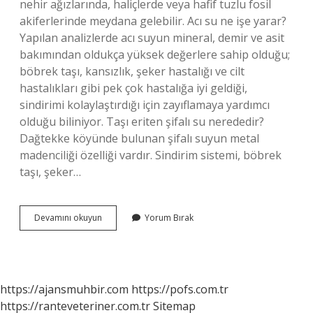
nehir ağızlarında, haliçlerde veya hafif tuzlu fosil
akiferlerinde meydana gelebilir. Acı su ne işe yarar?
Yapılan analizlerde acı suyun mineral, demir ve asit
bakımından oldukça yüksek değerlere sahip olduğu;
böbrek taşı, kansızlık, şeker hastalığı ve cilt
hastalıkları gibi pek çok hastalığa iyi geldiği,
sindirimi kolaylaştırdığı için zayıflamaya yardımcı
olduğu biliniyor. Taşı eriten şifalı su nerededir?
Dağtekke köyünde bulunan şifalı suyun metal
madenciliği özelliği vardır. Sindirim sistemi, böbrek
taşı, şeker…
Acısu
Devamını okuyun
Yorum Bırak
Nerede
Bulunur
https://ajansmuhbir.com
https://pofs.com.tr
https://ranteveteriner.com.tr
Sitemap