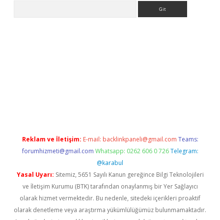
Arama
e
Reklam ve İletişim:
E-mail:
backlinkpaneli@gmail.com
Teams:
forumhizmeti@gmail.com
Whatsapp: 0262 606 0 726
Telegram:
@karabul
Yasal Uyarı:
Sitemiz, 5651 Sayılı Kanun gereğince Bilgi Teknolojileri
ve İletişim Kurumu (BTK) tarafından onaylanmış bir Yer Sağlayıcı
olarak hizmet vermektedir. Bu nedenle, sitedeki içerikleri proaktif
olarak denetleme veya araştırma yükümlülüğümüz bulunmamaktadır.