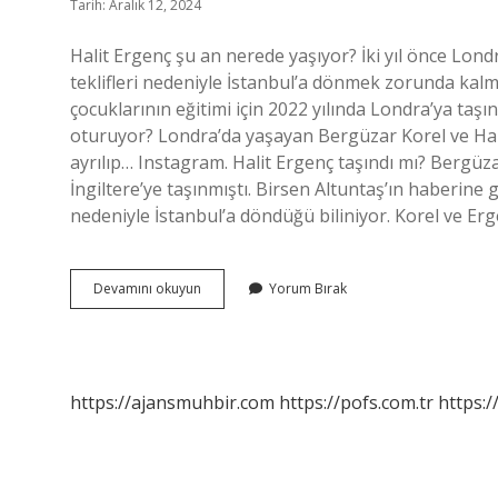
Tarih: Aralık 12, 2024
Halit Ergenç şu an nerede yaşıyor? İki yıl önce Londr
teklifleri nedeniyle İstanbul’a dönmek zorunda kalm
çocuklarının eğitimi için 2022 yılında Londra’ya taş
oturuyor? Londra’da yaşayan Bergüzar Korel ve Hali
ayrılıp… Instagram. Halit Ergenç taşındı mı? Bergüzar
İngiltere’ye taşınmıştı. Birsen Altuntaş’ın haberine g
nedeniyle İstanbul’a döndüğü biliniyor. Korel ve Erg
Halit
Devamını okuyun
Yorum Bırak
Ergenç
Şimdi
Nerede
Yaşıyor
https://ajansmuhbir.com
https://pofs.com.tr
https:/