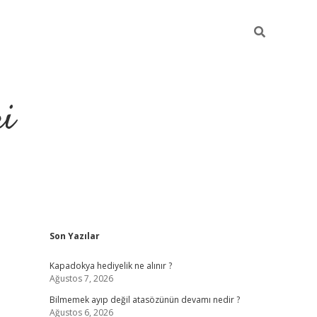
ri
Sidebar
Son Yazılar
vdcasino
Kapadokya hediyelik ne alınır ?
Ağustos 7, 2026
Bilmemek ayıp değil atasözünün devamı nedir ?
Ağustos 6, 2026