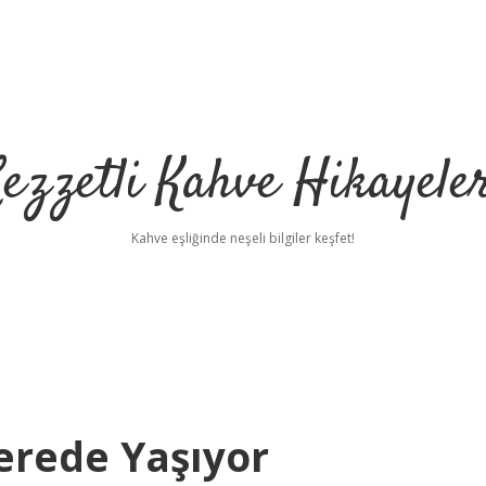
ezzetli Kahve Hikayele
Kahve eşliğinde neşeli bilgiler keşfet!
erede Yaşıyor