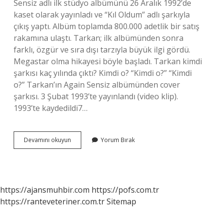
Sensiz adlı ilk stüdyo albümünü 26 Aralık 1992’de
kaset olarak yayınladı ve “Kıl Oldum” adlı şarkıyla
çıkış yaptı. Albüm toplamda 800.000 adetlik bir satış
rakamına ulaştı. Tarkan; ilk albümünden sonra
farklı, özgür ve sıra dışı tarzıyla büyük ilgi gördü.
Megastar olma hikayesi böyle başladı. Tarkan kimdi
şarkısı kaç yılında çıktı? Kimdi o? “Kimdi o?” “Kimdi
o?” Tarkan’ın Again Sensiz albümünden cover
şarkısı. 3 Şubat 1993’te yayınlandı (video klip).
1993’te kaydedildi7…
Tarkanın
Devamını okuyun
Yorum Bırak
Ilk
Şarkısı
Nedir
https://ajansmuhbir.com
https://pofs.com.tr
https://ranteveteriner.com.tr
Sitemap