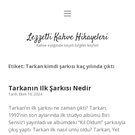
menüyü
Anasayfa
aç
Gizlilik Politikası
Lezzetli Kahve Hikayeleri
Yasal Uyarı
Kahve eşliğinde neşeli bilgiler keşfet!
Hakkımızda
Etiket:
Tarkan kimdi şarkısı kaç yılında çıktı
Tarkanın Ilk Şarkısı Nedir
Tarih: Ekim 16, 2024
Tarkan’ın ilk şarkısı ne zaman çıktı? Tarkan,
1992’nin son aylarında ilk stüdyo albümü Biri
Sensiz’i yayınladı ve albümdeki “Kıl Oldum” şarkısıyla
çıkış yaptı. Tarkan ilk nasıl ünlü oldu? Tarkan, Yet