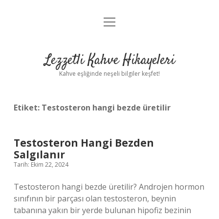
menüyü
Anasayfa
aç
Gizlilik Politikası
Lezzetli Kahve Hikayeleri
Yasal Uyarı
Kahve eşliğinde neşeli bilgiler keşfet!
Hakkımızda
Etiket:
Testosteron hangi bezde üretilir
Testosteron Hangi Bezden
Salgılanır
Tarih: Ekim 22, 2024
Testosteron hangi bezde üretilir? Androjen hormon
sınıfının bir parçası olan testosteron, beynin
tabanına yakın bir yerde bulunan hipofiz bezinin