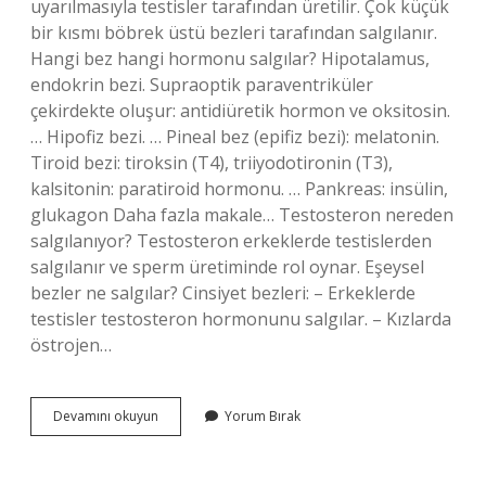
uyarılmasıyla testisler tarafından üretilir. Çok küçük
bir kısmı böbrek üstü bezleri tarafından salgılanır.
Hangi bez hangi hormonu salgılar? Hipotalamus,
endokrin bezi. Supraoptik paraventriküler
çekirdekte oluşur: antidiüretik hormon ve oksitosin.
… Hipofiz bezi. … Pineal bez (epifiz bezi): melatonin.
Tiroid bezi: tiroksin (T4), triiyodotironin (T3),
kalsitonin: paratiroid hormonu. … Pankreas: insülin,
glukagon Daha fazla makale… Testosteron nereden
salgılanıyor? Testosteron erkeklerde testislerden
salgılanır ve sperm üretiminde rol oynar. Eşeysel
bezler ne salgılar? Cinsiyet bezleri: – Erkeklerde
testisler testosteron hormonunu salgılar. – Kızlarda
östrojen…
Testosteron
Devamını okuyun
Yorum Bırak
Hangi
Bezden
Salgılanır