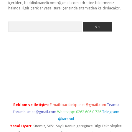
içerikleri,
backlinkpanelicomtr@gmail.com
adresine bildirmeniz
halinde, ilgili içerikler yasal süre içerisinde sitemizden kaldırılacaktır.
Arama
e
Reklam ve İletişim:
E-mail:
backlinkpaneli@gmail.com
Teams:
forumhizmeti@gmail.com
Whatsapp: 0262 606 0 726
Telegram:
@karabul
Yasal Uyarı:
Sitemiz, 5651 Sayılı Kanun gereğince Bilgi Teknolojileri