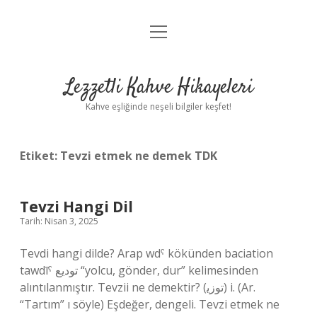
menüyü
Anasayfa
aç
Gizlilik Politikası
Lezzetli Kahve Hikayeleri
Yasal Uyarı
Kahve eşliğinde neşeli bilgiler keşfet!
Hakkımızda
Etiket:
Tevzi etmek ne demek TDK
Tevzi Hangi Dil
Tarih: Nisan 3, 2025
Tevdi hangi dilde? Arap wdˁ kökünden baciation
tawdīˁ توديع “yolcu, gönder, dur” kelimesinden
alıntılanmıştır. Tevzii ne demektir? (ﺗﻮﺯﻳ) i. (Ar.
“Tartım” ı söyle) Eşdeğer, dengeli. Tevzi etmek ne