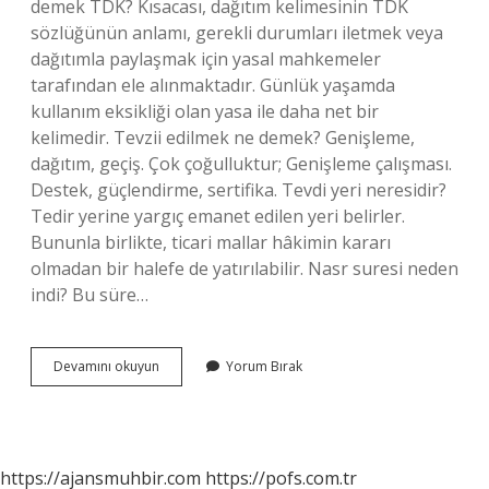
demek TDK? Kısacası, dağıtım kelimesinin TDK
sözlüğünün anlamı, gerekli durumları iletmek veya
dağıtımla paylaşmak için yasal mahkemeler
tarafından ele alınmaktadır. Günlük yaşamda
kullanım eksikliği olan yasa ile daha net bir
kelimedir. Tevzii edilmek ne demek? Genişleme,
dağıtım, geçiş. Çok çoğulluktur; Genişleme çalışması.
Destek, güçlendirme, sertifika. Tevdi yeri neresidir?
Tedir yerine yargıç emanet edilen yeri belirler.
Bununla birlikte, ticari mallar hâkimin kararı
olmadan bir halefe de yatırılabilir. Nasr suresi neden
indi? Bu süre…
Tevzi
Devamını okuyun
Yorum Bırak
Hangi
Dil
https://ajansmuhbir.com
https://pofs.com.tr