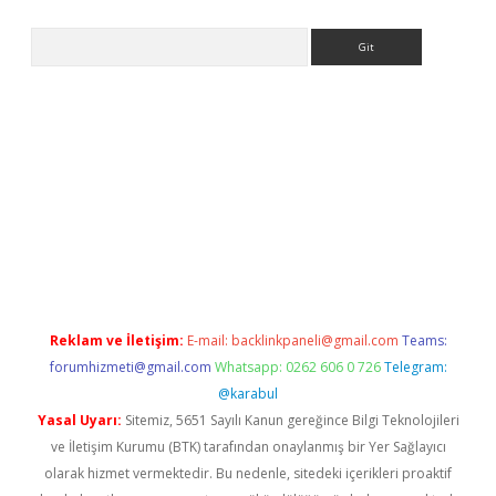
Arama
ne
Reklam ve İletişim:
E-mail:
backlinkpaneli@gmail.com
Teams:
forumhizmeti@gmail.com
Whatsapp: 0262 606 0 726
Telegram:
@karabul
Yasal Uyarı:
Sitemiz, 5651 Sayılı Kanun gereğince Bilgi Teknolojileri
ve İletişim Kurumu (BTK) tarafından onaylanmış bir Yer Sağlayıcı
olarak hizmet vermektedir. Bu nedenle, sitedeki içerikleri proaktif