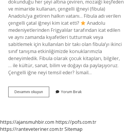
dokunduğu her şeyi altına çeviren, mozaiği keşfeden
ve mimaride kullanan, çengelli iğneyi (fibula)
Anadolu’ya getiren halkın vatanı… Fibula adı verilen
çengelli çatal iğneyi kim icat etti?
Anadolu
medeniyetlerinden Frigyalılar tarafından icat edilen
ve aynı zamanda kıyafetleri tutturmak veya
sabitlemek için kullanılan bir takı olan fibula’yı ikinci
sınıf tanışma etkinliğimizde konuklarımızla
deneyimledik. Fibula olarak çocuk kitapları, bilgiler,
… ile kültür, sanat, bilim ve doğayı da paylaşıyoruz.
Çengelli iğne neyi temsil eder? İsmail…
Çengelli
Devamını okuyun
Yorum Bırak
Iğne
Yi
Kim
Icat
Etti
https://ajansmuhbir.com
https://pofs.com.tr
https://ranteveteriner.com.tr
Sitemap