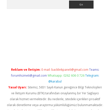
Arama
e
Reklam ve İletişim:
E-mail:
backlinkpaneli@gmail.com
Teams:
forumhizmeti@gmail.com
Whatsapp: 0262 606 0 726
Telegram:
@karabul
Yasal Uyarı:
Sitemiz, 5651 Sayılı Kanun gereğince Bilgi Teknolojileri
ve İletişim Kurumu (BTK) tarafından onaylanmış bir Yer Sağlayıcı
olarak hizmet vermektedir. Bu nedenle, sitedeki içerikleri proaktif
olarak denetleme veya araştırma yükümlülüğümüz bulunmamaktadır.