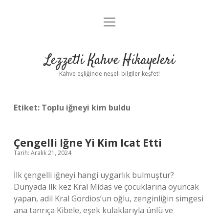
menüyü
Anasayfa
aç
Gizlilik Politikası
Lezzetli Kahve Hikayeleri
Yasal Uyarı
Kahve eşliğinde neşeli bilgiler keşfet!
Hakkımızda
Etiket:
Toplu iğneyi kim buldu
Çengelli Iğne Yi Kim Icat Etti
Tarih: Aralık 21, 2024
İlk çengelli iğneyi hangi uygarlık bulmuştur?
Dünyada ilk kez Kral Midas ve çocuklarına oyuncak
yapan, adil Kral Gordios’un oğlu, zenginliğin simgesi
ana tanrıça Kibele, eşek kulaklarıyla ünlü ve