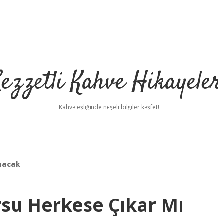
ezzetli Kahve Hikayele
Kahve eşliğinde neşeli bilgiler keşfet!
nacak
rsu Herkese Çıkar Mı