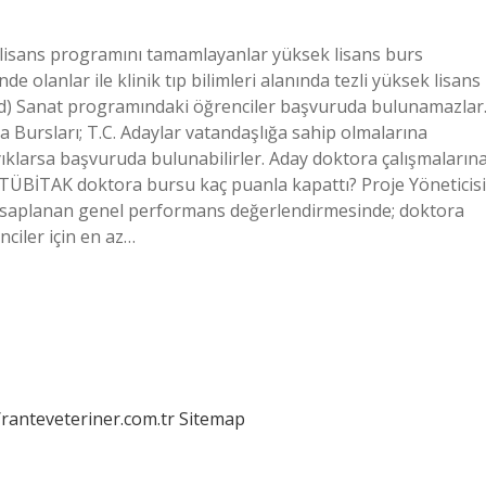
lisans programını tamamlayanlar yüksek lisans burs
olanlar ile klinik tıp bilimleri alanında tezli yüksek lisans
 d) Sanat programındaki öğrenciler başvuruda bulunamazlar
Bursları; T.C. Adaylar vatandaşlığa sahip olmalarına
ıklarsa başvuruda bulunabilirler. Aday doktora çalışmaların
TÜBİTAK doktora bursu kaç puanla kapattı? Proje Yöneticisi
hesaplanan genel performans değerlendirmesinde; doktora
nciler için en az…
/ranteveteriner.com.tr
Sitemap