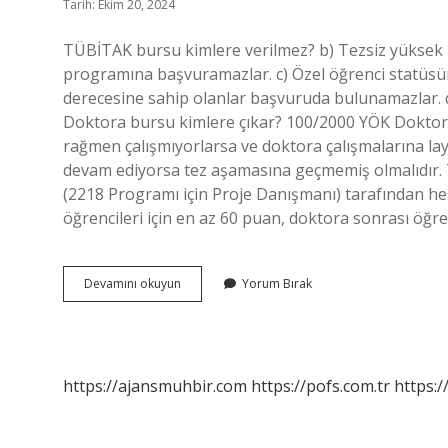
Tarih: Ekim 20, 2024
TÜBİTAK bursu kimlere verilmez? b) Tezsiz yüksek 
programına başvuramazlar. c) Özel öğrenci statüsünde 
derecesine sahip olanlar başvuruda bulunamazlar.
Doktora bursu kimlere çıkar? 100/2000 YÖK Doktora 
rağmen çalışmıyorlarsa ve doktora çalışmalarına lay
devam ediyorsa tez aşamasına geçmemiş olmalıdır. 
(2218 Programı için Proje Danışmanı) tarafından 
öğrencileri için en az 60 puan, doktora sonrası öğre
Tübi̇Tak
Devamını okuyun
Yorum Bırak
Doktora
Bursu
Herkese
Çıkar
Mı
https://ajansmuhbir.com
https://pofs.com.tr
https:/