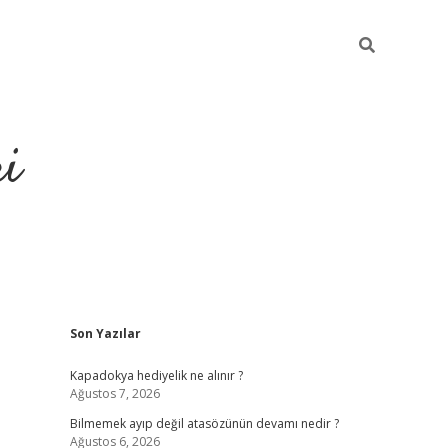
ri
Sidebar
Son Yazılar
vdcasino.
Kapadokya hediyelik ne alınır ?
Ağustos 7, 2026
Bilmemek ayıp değil atasözünün devamı nedir ?
Ağustos 6, 2026