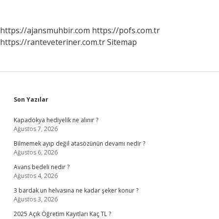
Herkese
Çıkar
Mı
https://ajansmuhbir.com
https://pofs.com.tr
https://ranteveteriner.com.tr
Sitemap
Sidebar
Son Yazılar
Kapadokya hediyelik ne alınır ?
Ağustos 7, 2026
Bilmemek ayıp değil atasözünün devamı nedir ?
Ağustos 6, 2026
Avans bedeli nedir ?
Ağustos 4, 2026
3 bardak un helvasına ne kadar şeker konur ?
Ağustos 3, 2026
2025 Açık Öğretim Kayıtları Kaç TL ?