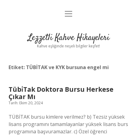
menüyü
Anasayfa
aç
Gizlilik Politikası
Lezzetli Kahve Hikayeleri
Yasal Uyarı
Kahve eşliğinde neşeli bilgiler keşfet!
Hakkımızda
Etiket:
TÜBİTAK ve KYK bursuna engel mi
Tübi̇Tak Doktora Bursu Herkese
Çıkar Mı
Tarih: Ekim 20, 2024
TÜBİTAK bursu kimlere verilmez? b) Tezsiz yüksek
lisans programını tamamlayanlar yüksek lisans burs
programına başvuramazlar. c) Özel öğrenci