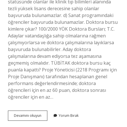
statüsünde olanlar ile klinik tıp bilimleri alanında
tezli yüksek lisans derecesine sahip olanlar
başvuruda bulunamazlar. d) Sanat programındaki
öğrenciler başvuruda bulunamazlar. Doktora bursu
kimlere çıkar? 100/2000 YÖK Doktora Bursları; T.C.
Adaylar vatandaşlığa sahip olmalarına rağmen
çalışmıyorlarsa ve doktora çalışmalarına layıklarsa
başvuruda bulunabilirler. Aday doktora
çalışmalarına devam ediyorsa tez aşamasına
geçmemiş olmalıdır. TÜBİTAK doktora bursu kaç
puanla kapattı? Proje Yöneticisi (2218 Programı için
Proje Danışmanı) tarafından hesaplanan genel
performans değerlendirmesinde; doktora
öğrencileri için en az 60 puan, doktora sonrası
öğrenciler için en az…
Tübi̇Tak
Devamını okuyun
Yorum Bırak
Doktora
Bursu