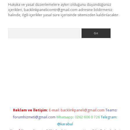
Hukuka ve yasal düzenlemelere aykırı olduğunu düşündüğünüz
içerikleri,
backlinkpanelicomtr@gmail.com
adresine bildirmeniz
halinde, ilgili içerikler yasal süre içerisinde sitemizden kaldırılacaktır.
Arama
e
Reklam ve İletişim:
E-mail:
backlinkpaneli@gmail.com
Teams:
forumhizmeti@gmail.com
Whatsapp: 0262 606 0 726
Telegram:
@karabul