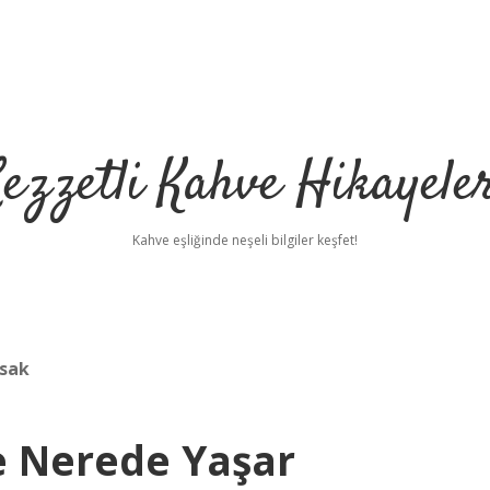
ezzetli Kahve Hikayele
Kahve eşliğinde neşeli bilgiler keşfet!
asak
e Nerede Yaşar