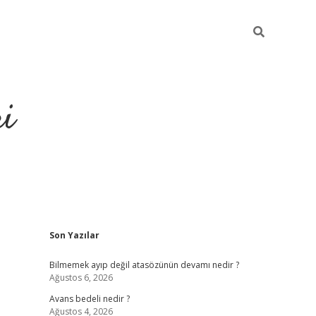
ri
Sidebar
Son Yazılar
vdcasino.online
Bilmemek ayıp değil atasözünün devamı nedir ?
Ağustos 6, 2026
Avans bedeli nedir ?
Ağustos 4, 2026