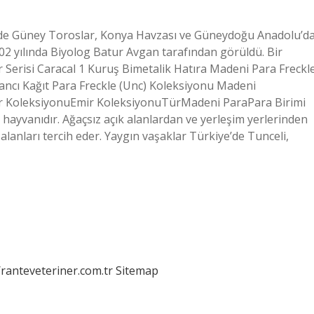
e’de Güney Toroslar, Konya Havzası ve Güneydoğu Anadolu’d
02 yılında Biyolog Batur Avgan tarafından görüldü. Bir
Serisi Caracal 1 Kuruş Bimetalik Hatıra Madeni Para Freckl
ancı Kağıt Para Freckle (Unc) Koleksiyonu Madeni
ir KoleksiyonuEmir KoleksiyonuTürMadeni ParaPara Birimi
ayvanıdır. Ağaçsız açık alanlardan ve yerleşim yerlerinden
anları tercih eder. Yaygın vaşaklar Türkiye’de Tunceli,
/ranteveteriner.com.tr
Sitemap