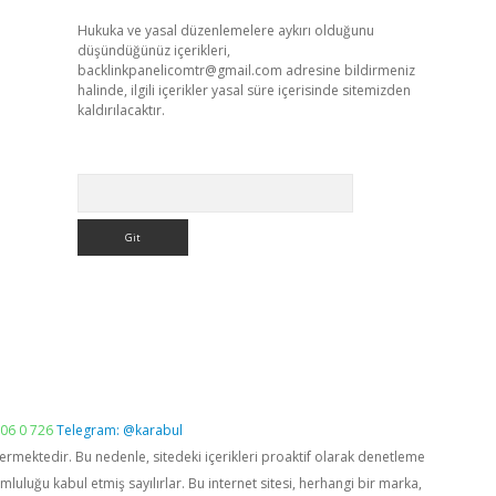
Hukuka ve yasal düzenlemelere aykırı olduğunu
düşündüğünüz içerikleri,
backlinkpanelicomtr@gmail.com
adresine bildirmeniz
halinde, ilgili içerikler yasal süre içerisinde sitemizden
kaldırılacaktır.
Arama
06 0 726
Telegram: @karabul
vermektedir. Bu nedenle, sitedeki içerikleri proaktif olarak denetleme
luğu kabul etmiş sayılırlar. Bu internet sitesi, herhangi bir marka,