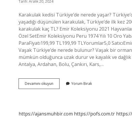
Tarih: Aralık 20, 2024
Karakulak kedisi Türkiye’de nerede yaşar? Türkiy
yaşadığı düşünülen karakulak, Türkiye’de ilk kez 20
karakulak kaç TL? Emir Koleksiyonu 2021 Hayvanlar 
Özel SetEmir Koleksiyonu Peru 1974 Yılı 10 Oro Yab
ParaFiyatı199,99 TL199,99 TLYorumlar5,0 SatıcıEm
Vaşak Türkiye’de nerede bulunur? Vaşak bir orman h
mümkün olduğunca uzak durur ve kayalık ve dağlık al
Antalya, Ardahan, Bolu, Çankırı, Kars,…
Karakulak
Devamını okuyun
Yorum Bırak
Türkiyede
Nerede
Yaşar
https://ajansmuhbir.com
https://pofs.com.tr
https:/