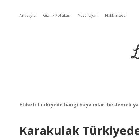
Anasayfa
Gizlilik Politikası
Yasal Uyarı
Hakkımızda
L
Etiket:
Türkiyede hangi hayvanları beslemek y
Karakulak Türkiyed