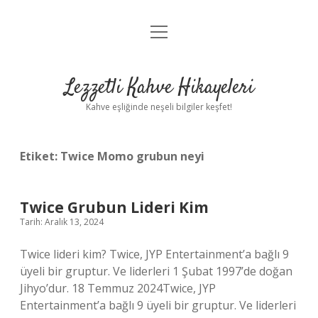
menüyü
Anasayfa
aç
Gizlilik Politikası
Lezzetli Kahve Hikayeleri
Yasal Uyarı
Kahve eşliğinde neşeli bilgiler keşfet!
Hakkımızda
Etiket:
Twice Momo grubun neyi
Twice Grubun Lideri Kim
Tarih: Aralık 13, 2024
Twice lideri kim? Twice, JYP Entertainment’a bağlı 9
üyeli bir gruptur. Ve liderleri 1 Şubat 1997’de doğan
Jihyo’dur. 18 Temmuz 2024Twice, JYP
Entertainment’a bağlı 9 üyeli bir gruptur. Ve liderleri