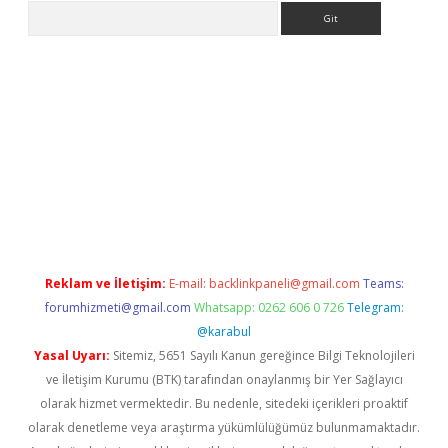
Arama
e
Reklam ve İletişim:
E-mail:
backlinkpaneli@gmail.com
Teams:
forumhizmeti@gmail.com
Whatsapp: 0262 606 0 726
Telegram:
@karabul
Yasal Uyarı:
Sitemiz, 5651 Sayılı Kanun gereğince Bilgi Teknolojileri
ve İletişim Kurumu (BTK) tarafından onaylanmış bir Yer Sağlayıcı
olarak hizmet vermektedir. Bu nedenle, sitedeki içerikleri proaktif
olarak denetleme veya araştırma yükümlülüğümüz bulunmamaktadır.