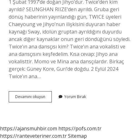
1 Şubat 1997’de doğan Jihyo’dur. Twice’den kim
ayrıldı? SEUNGHAN RIIZE’den ayrıldı. Gruba geri
dönüş haberinin yayınlandığı gün, TWICE üyeleri
Chaeyoung ve Jihyo’nun ilişkisini duyuran haber
kaynağı Sway, idolün gruptan ayrıldığını duyurdu
ancak diğer kaynaklar onun geri döndüğünü söyledi.
Twice’ın ana dansçısı kim? Twice’ın ana vokalisti ve
ana dansçısını keşfedelim. Kısa cevap: Jihyo ana
vokalisttir. Momo ve Mina ana dansçılardır. Birkaç
gerçek: Güney Kore, Guri’de doğdu. 2 Eylül 2024
Twice’ın ana…
Twice
Devamını okuyun
Yorum Bırak
Grubun
Lideri
Kim
https://ajansmuhbir.com
https://pofs.com.tr
https://ranteveteriner.com.tr
Sitemap