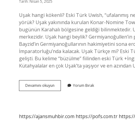
Tarih: Nisan 5, 2025
Uşak hangi kökenli? Eski Türk Uwish, “ufalanmış ne
yörük? Uşak yakınında kurulan Konar-Nomine Tower ka
bugünün Karahalı bölgesine geldiği bilinmektedir. U
merkezidir. Uşak hangi beylik? Germiyanoğullen’in 
Bayzid’in Germiyanoğullarının hakimiyetini sona erd
İmparatorluğu’nda kalacak. Uşak Türkçe mi? Eski Tü
gelişti. Bu kelime “büzülme” fiilinden eski Türk +İng
Kütahyalalar en çok Uşak’ta yaşıyor ve en azından 
Uşak
Devamını okuyun
Yorum Bırak
Halkı
Hangi
Soydan
https://ajansmuhbir.com
https://pofs.com.tr
https:/