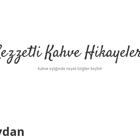
ezzetli Kahve Hikayele
Kahve eşliğinde neşeli bilgiler keşfet!
ydan