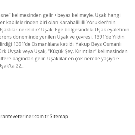
sne” kelimesinden gelir +beyaz kelimeyle. Uşak hangi
bilelerinden biri olan Karahalillilli Yörukleri’nin
şaklılar nerelidir? Uşak, Ege bölgesindeki Uşak eyaletinin
prens döneminde yenilen Uşak ve çevresi, 1391’de Yıldin
irdiği 1391’de Osmanlılara katıldı. Yakup Beys Osmanlı
rk Uvşak veya Uşak, “Küçük Şey, Kırıntılar” kelimesinden
iltere bağından gelir. Uşaklılar en çok nerede yaşıyor?
Uşak’ta 22…
/ranteveteriner.com.tr
Sitemap