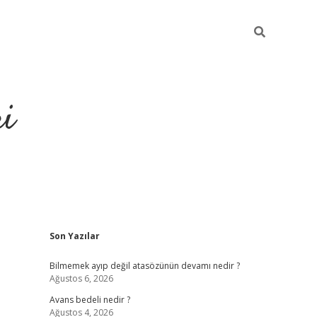
ri
Sidebar
Son Yazılar
vdcasino.online
Bilmemek ayıp değil atasözünün devamı nedir ?
Ağustos 6, 2026
Avans bedeli nedir ?
Ağustos 4, 2026